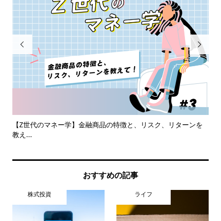


イン
【Z世代のマネー学】金融商品の特徴と、リスク、リターンを
20
教え...
おすすめの記事
株式投資
ライフ