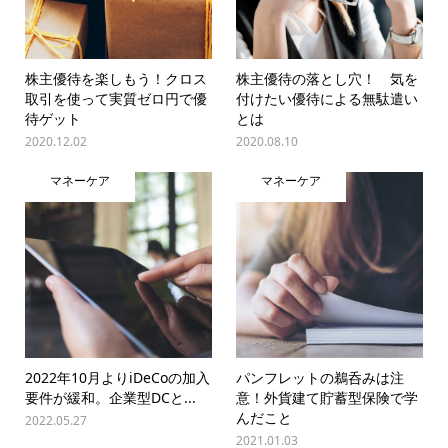
株主優待を楽しもう！クロス
株主優待の落とし穴！ 気を
取引を使って実質ゼロ円で優
付けたい優待による無駄遣い
待ゲット
とは
2020.12.02
2020.08.10
マネーケア
マネーケア
2022年10月よりiDeCoの加入
パンフレットの鵜呑みは注
要件が緩和。企業型DCと...
意！外貨建て貯蓄型保険で学
んだこと
2022.05.27
2021.01.03