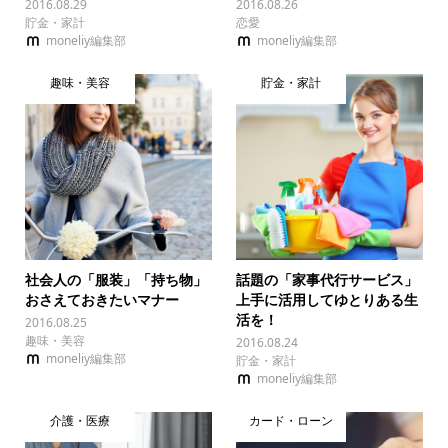
2016.08.29
2016.08.26
貯金・家計
恋愛
moneliy編集部
moneliy編集部
趣味・美容
貯金・家計
社会人の「服装」「持ち物」
話題の「家事代行サービス」
おさえておきたいマナー
上手に活用してゆとりある生
活を！
2016.08.25
趣味・美容
2016.08.24
moneliy編集部
貯金・家計
moneliy編集部
介護・医療
カード・ローン