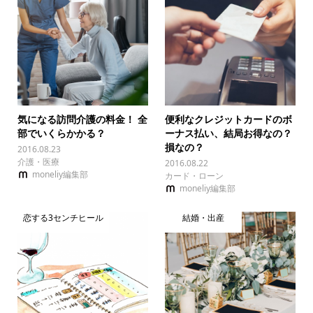
気になる訪問介護の料金！ 全
便利なクレジットカードのボ
部でいくらかかる？
ーナス払い、結局お得なの？
損なの？
2016.08.23
介護・医療
2016.08.22
moneliy編集部
カード・ローン
moneliy編集部
恋する3センチヒール
結婚・出産