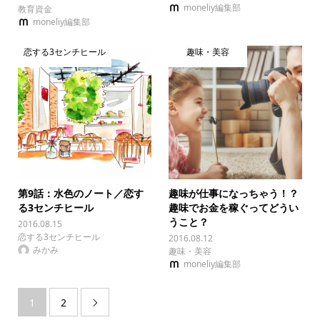
moneliy編集部
教育資金
moneliy編集部
恋する3センチヒール
趣味・美容
第9話：水色のノート／恋す
趣味が仕事になっちゃう！？
る3センチヒール
趣味でお金を稼ぐってどうい
うこと？
2016.08.15
恋する3センチヒール
2016.08.12
みかみ
趣味・美容
moneliy編集部
1
2
