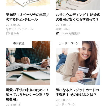
第10話：３ページ先の本音／
お得にウエディング！ 結婚式
恋する3センチヒール
の費用が安くなる季節って？
2016.08.22
2016.08.19
恋する3センチヒール
結婚・出産
みかみ
moneliy編集部
教育資金
カード・ローン
可愛い子供の未来のために！
気になるクレジットカードの
知っておきたいシーン別「受
手数料！ その仕組みとは？
験費用」
2016.08.15
カード・ローン
2016.08.18