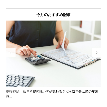
今月のおすすめ記事


.
基礎控除、給与所得控除…何が変わる？ 令和2年分以降の年末
住
調...
紹