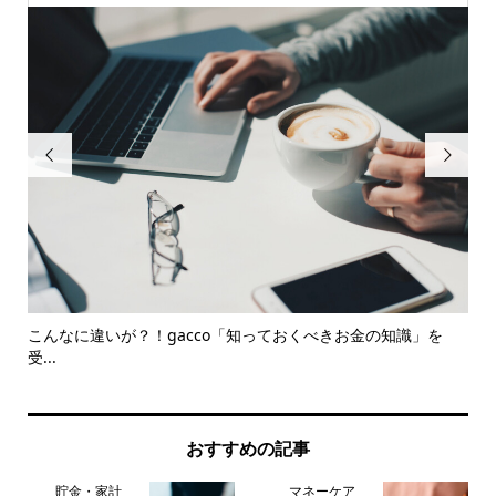


こんなに違いが？！gacco「知っておくべきお金の知識」を
【
受...
は
おすすめの記事
貯金・家計
マネーケア