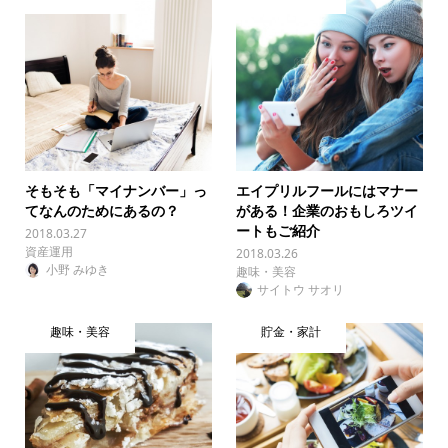
そもそも「マイナンバー」っ
エイプリルフールにはマナー
てなんのためにあるの？
がある！企業のおもしろツイ
ートもご紹介
2018.03.27
資産運用
2018.03.26
小野 みゆき
趣味・美容
サイトウ サオリ
趣味・美容
貯金・家計