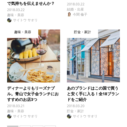
で気持ちを伝えませんか？
2018.03.22
結婚・出産
2018.03.22
今関 倫子
趣味・美容
サイトウ サオリ
趣味・美容
貯金・家計
ディナーよりもリーズナブ
あのブランドはこの国で買う
ル。青山で女子会ランチにお
と安く手に入る！全18ブラン
すすめのお店3つ
ドをご紹介
2018.03.21
2018.03.20
趣味・美容
貯金・家計
サイトウ サオリ
サイトウ サオリ