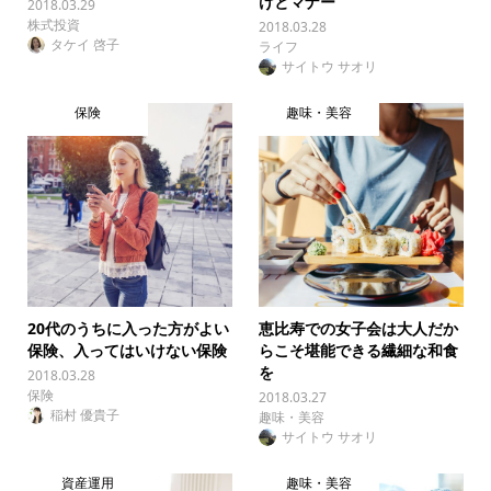
けとマナー
2018.03.29
株式投資
2018.03.28
タケイ 啓子
ライフ
サイトウ サオリ
保険
趣味・美容
20代のうちに入った方がよい
恵比寿での女子会は大人だか
保険、入ってはいけない保険
らこそ堪能できる繊細な和食
を
2018.03.28
保険
2018.03.27
稲村 優貴子
趣味・美容
サイトウ サオリ
資産運用
趣味・美容