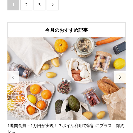
1
2
3

今月のおすすめ記事


..
1週間食費－1万円が実現！？ポイ活利用で家計にプラス！節約
マ
レ...
中