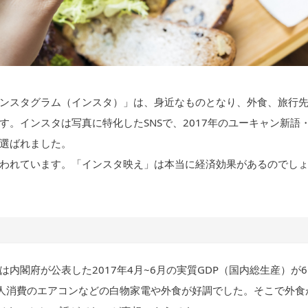
ンスタグラム（インスタ）」は、身近なものとなり、外食、旅行
。インスタは写真に特化したSNSで、2017年のユーキャン新語
選ばれました。
われています。「インスタ映え」は本当に経済効果があるのでし
内閣府が公表した2017年4月~6月の実質GDP（国内総生産）が6
個人消費のエアコンなどの白物家電や外食が好調でした。そこで外食