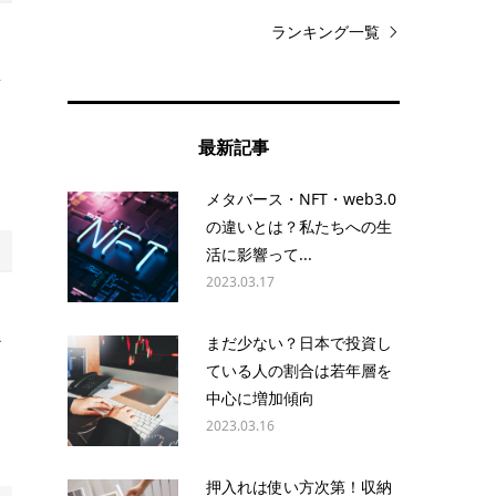
ランキング一覧
、
事
て
最新記事
メタバース・NFT・web3.0
の違いとは？私たちへの生
活に影響って...
2023.03.17
な
まだ少ない？日本で投資し
ビ
ている人の割合は若年層を
中心に増加傾向
2023.03.16
押入れは使い方次第！収納