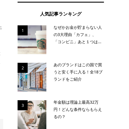
人気記事ランキング
ス
上
なぜかお金が貯まらない人
1
の3大理由「カフェ」、
「コンビニ」あと１つは...
と
理
あのブランドはこの国で買
2
て
うと安く手に入る！全18ブ
ランドをご紹介
な
年金額は理論上最高32万
3
円！どんな条件ならもらえ
るの？