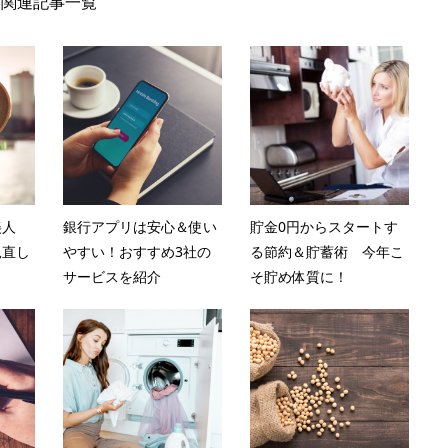
関連記事一覧
美人
銀行アプリは安心＆使い
貯金0円からスタートす
見直し
やすい！おすすめ3社の
る節約＆貯蓄術 今年こ
サービスを紹介
そ貯め体質に！