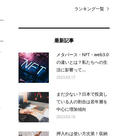
ランキング一覧
最新記事
で
メタバース・NFT・web3.0
の違いとは？私たちへの生
活に影響って...
2023.03.17
悩
まだ少ない？日本で投資し
ている人の割合は若年層を
れ
中心に増加傾向
2023.03.16
押入れは使い方次第！収納