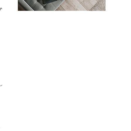
か
う
し
し
。
平