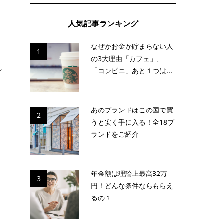
人気記事ランキング
な
なぜかお金が貯まらない人
1
の3大理由「カフェ」、
れ
「コンビニ」あと１つは...
あのブランドはこの国で買
り
2
うと安く手に入る！全18ブ
、
ランドをご紹介
ょ
年金額は理論上最高32万
3
円！どんな条件ならもらえ
るの？
フ