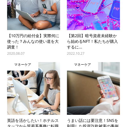
【10万円の給付金】実際何に
【第2回】暗号資産未経験か
使った？みんなの使い道を大
ら始めるNFT！私たちが購入
調査！
するに...
2020.08.07
2022.10.27
マネーケア
マネーケア
英語を活かしたい！ホテルス
うまい話には要注意！SNSを
タッフから貿易系事務に転職
利用した投資詐欺被害の事例