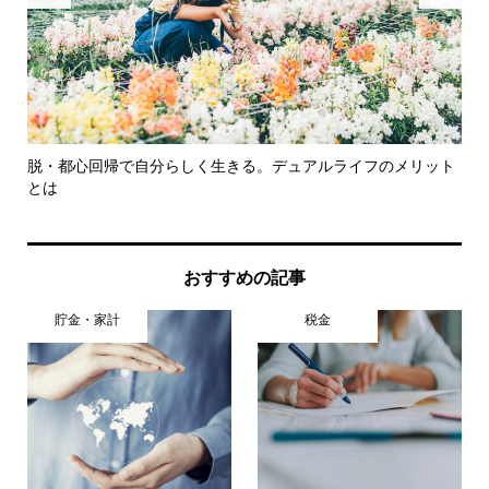
困惑
脱・都心回帰で自分らしく生きる。デュアルライフのメリット
片
とは
理..
おすすめの記事
貯金・家計
税金