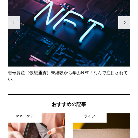


前後
暗号資産（仮想通貨）未経験から学ぶNFT！なんで注目されて
Yo
い...
おすすめの記事
マネーケア
ライフ