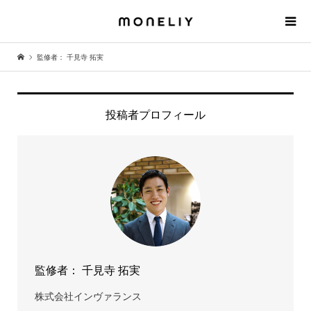
監修者： 千見寺 拓実
投稿者プロフィール
監修者： 千見寺 拓実
株式会社インヴァランス