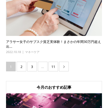
アラサー女子のサブスク貧乏実体験！まさかの年間30万円超え
出...
2022.10.18
マネーケア
1
2
3
…
11

今月のおすすめ記事