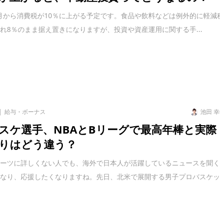
10月から消費税が10％に上がる予定です。食品や飲料などは例外的に軽減
れ8％のまま据え置きになりますが、投資や資産運用に関する手...
給与・ボーナス
池田 
スケ選手、NBAとBリーグで最高年棒と実際
りはどう違う？
ポーツに詳しくない人でも、海外で日本人が活躍しているニュースを聞
くなり、応援したくなりますね。先日、北米で展開する男子プロバスケ