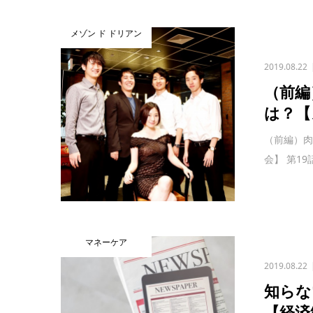
メゾン ド ドリアン
2019.08.22
（前編
は？【
（前編）肉
会】 第19
マネーケア
2019.08.22
知らな
【経済