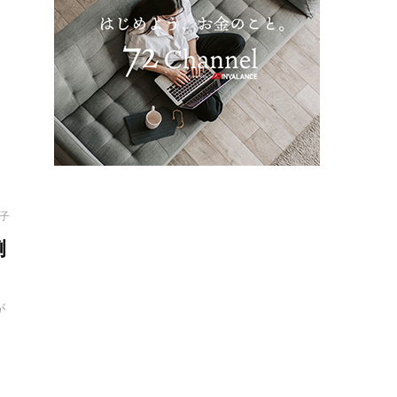
注
。
倫子
例
が