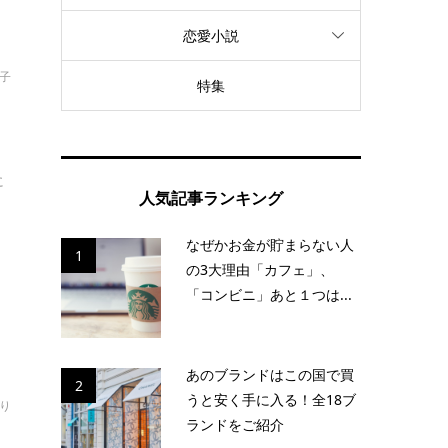
恋愛小説
啓子
特集
に
人気記事ランキング
なぜかお金が貯まらない人
1
の3大理由「カフェ」、
「コンビニ」あと１つは...
あのブランドはこの国で買
2
うと安く手に入る！全18ブ
おり
ランドをご紹介