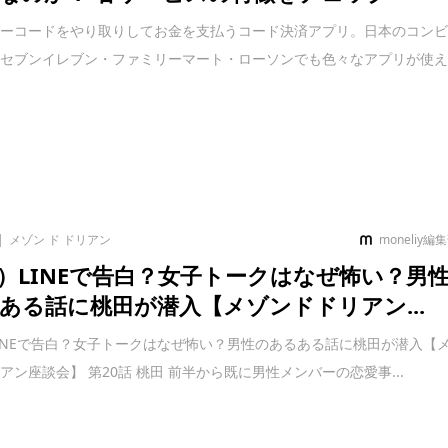
バーコードをやり取りしてお金を支払うコード決済アプリ。日本のコン
、セブンイレブン・ファミリーマート・ローソンでも色々なアプリが使
メゾン ド ドリアン
moneliy編
）LINEで告白？女子トークはなぜ怖い？男
ある話に桃田が潜入【メゾンドドリアン...
INEで告白？女子トークはなぜ怖い？男性のあるある話に桃田が潜入【
アン座談会】 第20話 桃田 前半から既に男性メンバーの恋愛事...