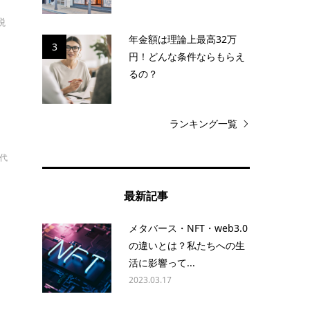
税
年金額は理論上最高32万
3
円！どんな条件ならもらえ
るの？
ランキング一覧
幸代
最新記事
メタバース・NFT・web3.0
く
の違いとは？私たちへの生
ッ
活に影響って...
2023.03.17