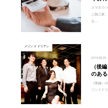
スマホで
ニ御三家
る...
メゾン ド ドリアン
2019.08.29
（後編
のある
（後編）L
ゾンドドリ