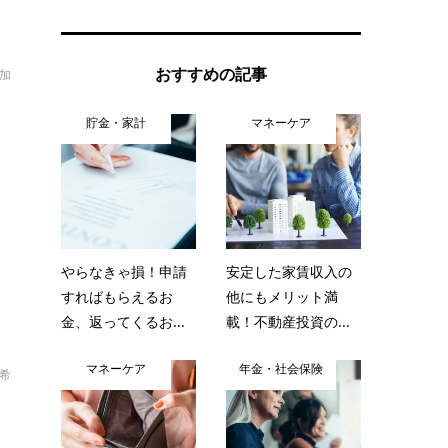
おすすめの記事
加
貯金・家計
マネーケア
妊
やらなきゃ損！申請
安定した家賃収入の
すればもらえるお
他にもメリット満
金、返ってくるお...
載！不動産投資の...
マネーケア
年金・社会保険
太希
よ