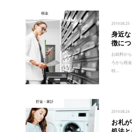
税金
2019.08.25
身近な
徴につ
お給料か
ろから税
特...
貯金・家計
2019.08.24
お札が
処法と