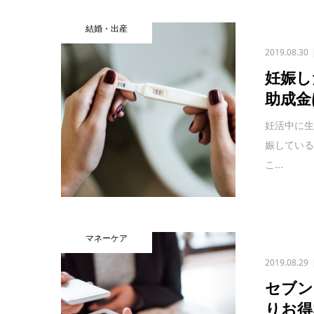
結婚・出産
2019.08.30
妊娠し
助成金
妊活中に
娠している
こ...
マネーケア
2019.08.29
セブン
りお得