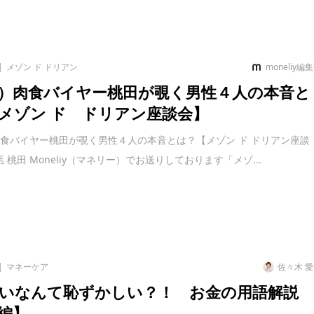
メゾン ド ドリアン
moneliy編
）肉食バイヤー桃田が覗く男性４人の本音と
メゾン ド ドリアン座談会】
食バイヤー桃田が覗く男性４人の本音とは？【メゾン ド ドリアン座談
話 桃田 Moneliy（マネリー）でお送りしております「メゾ...
マネーケア
佐々木 
いなんて恥ずかしい？！ お金の用語解説
編】