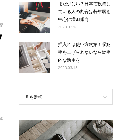
まだ少ない？日本で投資し
ている人の割合は若年層を
中心に増加傾向
集部
2023.03.16
特
押入れは使い方次第！収納
率を上げられないなら効率
ご
的な活用を
や
2023.03.15
月を選択
集部