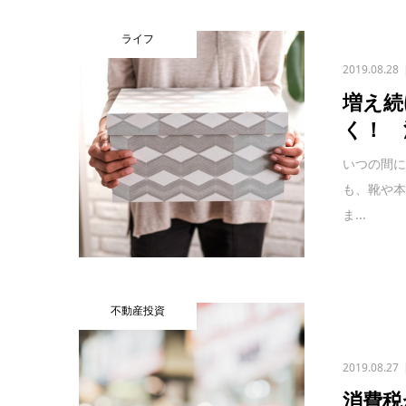
ライフ
2019.08.28
増え続
く！ 
いつの間に
も、靴や
ま...
不動産投資
2019.08.27
消費税