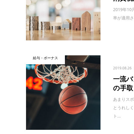
2019年
率が適用さ
給与・ボーナス
2019.08.26
一流バ
の手取
あまりス
とうれし
ト...