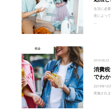
生活に必
意によっ
...
税金
2019.08.23
消費税
でわか
2019年
実施されま