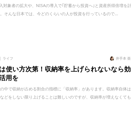
の加入対象者の拡大や、NISAの導入で｢貯蓄から投資へ｣と資産所得倍増を
。そんな日本では、今どのくらいの人が投資を行っているので...
ライフ
井手本 
は使い方次第！収納率を上げられないなら効
活用を
積の中で収納が占める割合の指標に「収納率」があります。収納率自体
ムなどをしない限り上げることは難しいのですが、収納率が増えなくて