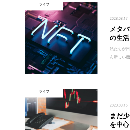
ライフ
2023.03.17
メタバ
の生活
私たちが
ん新しい機
ライフ
2023.03.16
まだ少
を中心