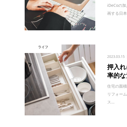
iDeCo
画する日本
ライフ
2023.03.15
押入れ
率的な
住宅の面
リフォー
ス...