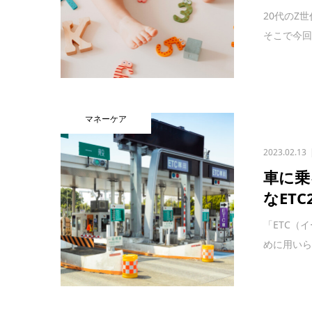
20代のZ
そこで今回
マネーケア
2023.02.13
車に乗
なETC
「ETC（
めに用いら