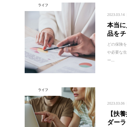
ライフ
2023.03.14
本当に
品をチ
どの保険
や必要な
ー...
ライフ
2023.03.06
【扶養
ダーラ