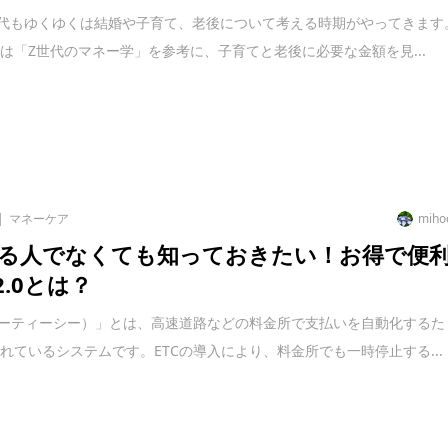
世代もゆくゆくは結婚や子育て、老後について考える時期がやってきます
は「Z世代のマネー学」を参考に、子育てと老後に必要な金額を見...
マネーケア
miho
る人でなくても知っておきたい！お得で便
2.0とは？
イーティーシー）」とは、高速道路などの料金所で支払いを自動化するた
れているシステムです。ETCの導入により、料金所でも一時停止する...