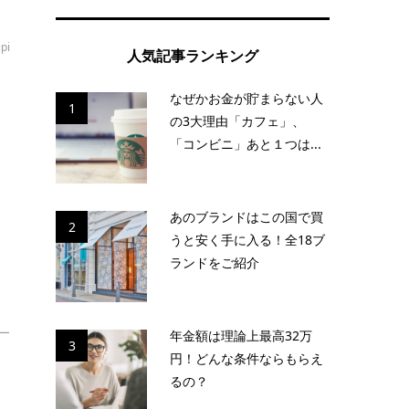
ipi
人気記事ランキング
なぜかお金が貯まらない人
1
の3大理由「カフェ」、
金
「コンビニ」あと１つは...
テ
あのブランドはこの国で買
2
うと安く手に入る！全18ブ
ランドをご紹介
ー
年金額は理論上最高32万
3
円！どんな条件ならもらえ
るの？