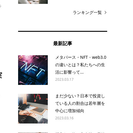
ラ
ランキング一覧
最新記事
メタバース・NFT・web3.0
の違いとは？私たちへの生
活に影響って...
実
2023.03.17
e
まだ少ない？日本で投資し
ている人の割合は若年層を
中心に増加傾向
2023.03.16