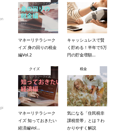
on
マネーリテラシーク
キャッシュレスで賢
イズ 身の回りの税金
く貯める！半年で5万
ど
編Vol.2
円の貯金増額...
クイズ
税金
ipi
マネーリテラシーク
気になる「住民税非
イズ 知っておきたい
課税世帯」とは？わ
経済編Vol...
かりやすく解説