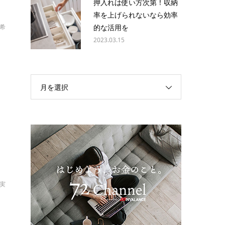
押入れは使い方次第！収納
率を上げられないなら効率
亜希
的な活用を
2023.03.15
え
月を選択
と
拓実