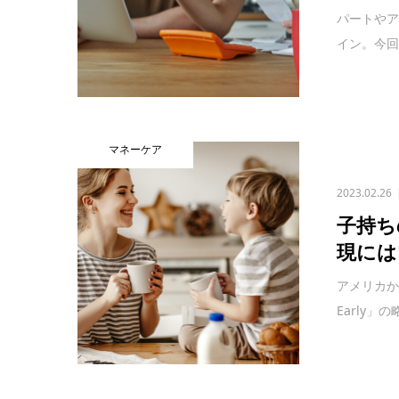
パートやア
イン。今回
マネーケア
2023.02.26
子持ち
現には
アメリカから日
Early」