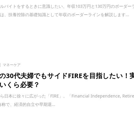
ルバイトをするときに意識したい、年収103万円と130万円のボーダー
は、扶養控除の基礎知識として年収のボーダーラインを解説します...
マネーケア
の30代夫婦でもサイドFIREを目指したい！
いくら必要？
本に徐々に広がった「FIRE」。「Financial Independence, Retir
の略称で、経済的自立や早期退...