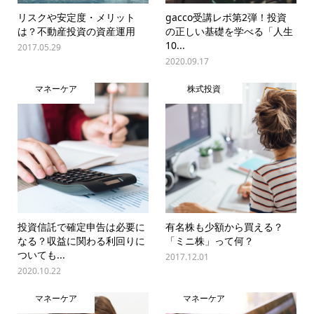
リスクや安定度・メリット
gacco受講レポ第2弾！投資
は？不動産投資の資産運用
の正しい基礎を学べる「人生
10...
2017.05.29
2020.09.17
マネーケア
株式投資
投資信託で確定申告は必要に
有名株も少額から買える？
なる？収益に関わる利回りに
「ミニ株」って何？
ついても...
2017.12.01
2020.10.22
マネーケア
マネーケア