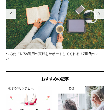


えの
つみたてNISA運用の実践をサポートしてくれる！Z世代のマ
メタ
ネ...
おすすめの記事
恋する3センチヒール
老後