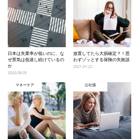
日本は失業率が低いのに、な
放置してたら大損確定？！思
ぜ景気は低迷し続けているの
わずゾッとする保険の失敗談
か
2021.01.22
2020.08.05
マネーケア
公社債