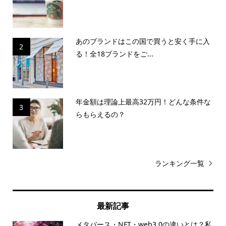
あのブランドはこの国で買うと安く手に入
2
る！全18ブランドをご...
年金額は理論上最高32万円！どんな条件な
3
らもらえるの？
ランキング一覧
最新記事
メタバース・NFT・web3.0の違いとは？私