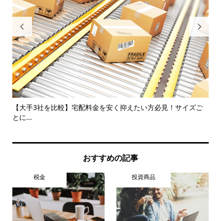


分
【大手3社を比較】宅配料金を安く抑えたい方必見！サイズご
確
とに...
おすすめの記事
税金
投資商品