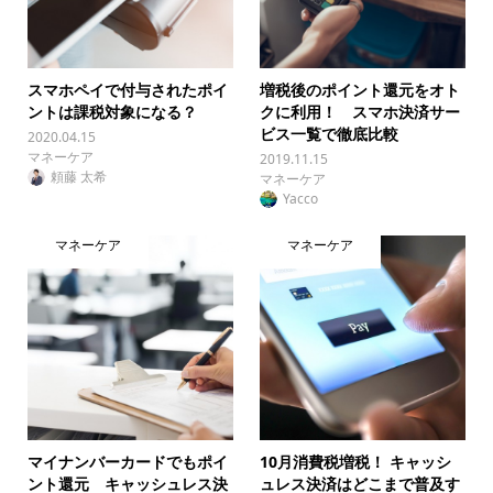
スマホペイで付与されたポイ
増税後のポイント還元をオト
ントは課税対象になる？
クに利用！ スマホ決済サー
ビス一覧で徹底比較
2020.04.15
マネーケア
2019.11.15
頼藤 太希
マネーケア
Yacco
マネーケア
マネーケア
マイナンバーカードでもポイ
10月消費税増税！ キャッシ
ント還元 キャッシュレス決
ュレス決済はどこまで普及す