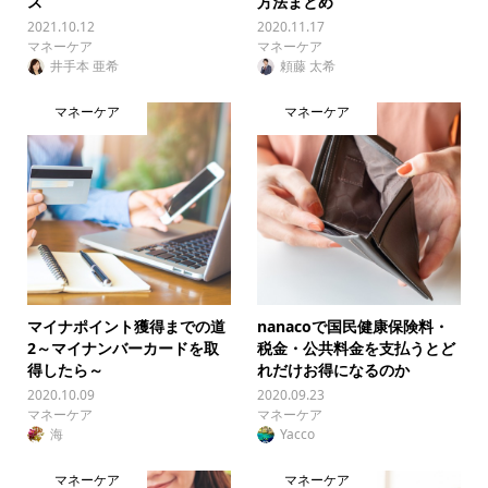
ス
方法まとめ
2021.10.12
2020.11.17
マネーケア
マネーケア
井手本 亜希
頼藤 太希
マネーケア
マネーケア
マイナポイント獲得までの道
nanacoで国民健康保険料・
2～マイナンバーカードを取
税金・公共料金を支払うとど
得したら～
れだけお得になるのか
2020.10.09
2020.09.23
マネーケア
マネーケア
海
Yacco
マネーケア
マネーケア