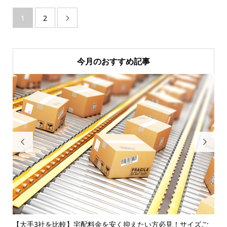
1
2

今月のおすすめ記事


節約
【大手3社を比較】宅配料金を安く抑えたい方必見！サイズご
【2