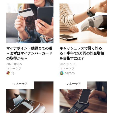
マイナポイント獲得までの道
キャッシュレスで賢く貯め
～まずはマイナンバーカード
る！半年で5万円の貯金増額
の取得から～
を目指すには？
2020.08.05
2020.07.03
マネーケア
マネーケア
海
sayaco
マネーケア
マネーケア