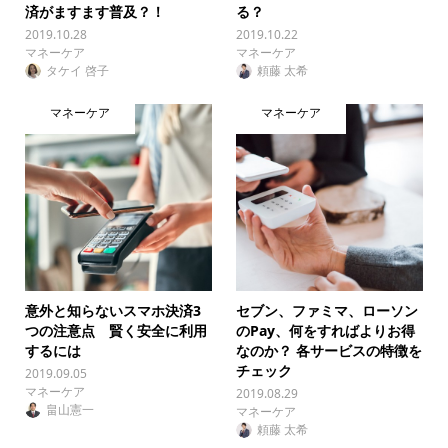
済がますます普及？！
る？
2019.10.28
2019.10.22
マネーケア
マネーケア
タケイ 啓子
頼藤 太希
マネーケア
マネーケア
意外と知らないスマホ決済3
セブン、ファミマ、ローソン
つの注意点 賢く安全に利用
のPay、何をすればよりお得
するには
なのか？ 各サービスの特徴を
チェック
2019.09.05
マネーケア
2019.08.29
畠山憲一
マネーケア
頼藤 太希