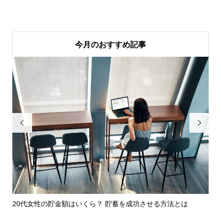
今月のおすすめ記事


知ろ
20代女性の貯金額はいくら？ 貯蓄を成功させる方法とは
電
べ..