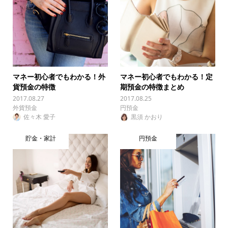
マネー初心者でもわかる！外
マネー初心者でもわかる！定
貨預金の特徴
期預金の特徴まとめ
2017.08.27
2017.08.25
外貨預金
円預金
佐々木 愛子
黒須 かおり
貯金・家計
円預金