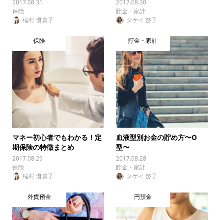
2017.08.31
2017.08.30
保険
貯金・家計
稲村 優貴子
タケイ 啓子
保険
貯金・家計
マネー初心者でもわかる！定
血液型別お金の貯め方〜O
期保険の特徴まとめ
型〜
2017.08.29
2017.08.28
保険
貯金・家計
稲村 優貴子
タケイ 啓子
外貨預金
円預金