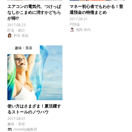
エアコンの電気代、つけっぱ
マネー初心者でもわかる！普
なしかこまめに消すかどちら
通預金の特徴まとめ
が得!?
2017.08.21
円預金
2017.08.23
池田 幸代
貯金・家計
杼木 美絵
趣味・美容
使い方はさまざま！夏活躍す
るストールのノウハウ
2017.08.01
趣味・美容
moneliy編集部