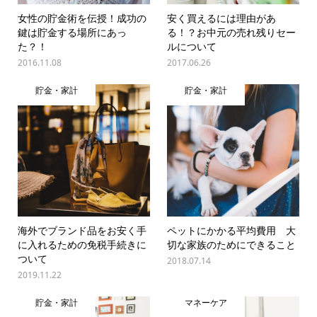
女性の貯金術を伝授！成功の
安く買えるには理由があ
鍵は貯金する場所にあっ
る！？お中元の売れ残りセー
た？！
ルについて
2016.11.08
2017.06.26
貯金・家計
貯金・家計
海外でブランド品をお安く手
ペットにかかる平均費用 大
に入れるための免税手続きに
切な家族のためにできること
ついて
2018.07.14
2019.11.22
貯金・家計
マネーケア