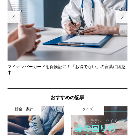


こと
マイナンバーカードを保険証に！「お得でない」の言葉に困惑
こ
中
受..
おすすめの記事
貯金・家計
クイズ