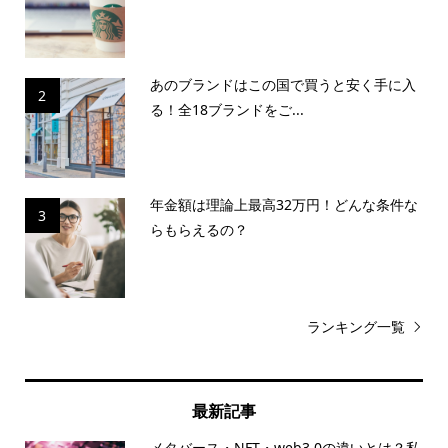
あのブランドはこの国で買うと安く手に入
2
る！全18ブランドをご...
年金額は理論上最高32万円！どんな条件な
3
らもらえるの？
ランキング一覧
最新記事
メタバース・NFT・web3.0の違いとは？私