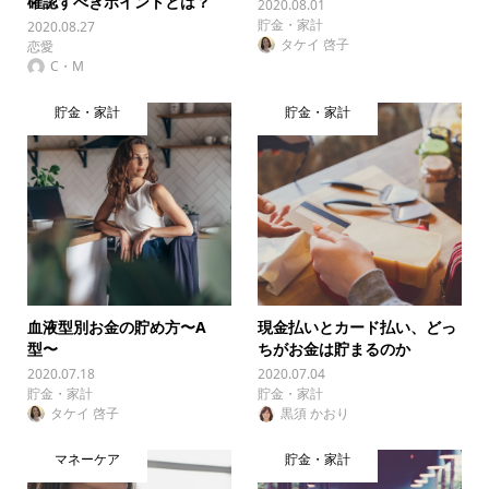
確認すべきポイントとは？
2020.08.01
貯金・家計
2020.08.27
タケイ 啓子
恋愛
C・M
貯金・家計
貯金・家計
血液型別お金の貯め方〜A
現金払いとカード払い、どっ
型〜
ちがお金は貯まるのか
2020.07.18
2020.07.04
貯金・家計
貯金・家計
タケイ 啓子
黒須 かおり
マネーケア
貯金・家計