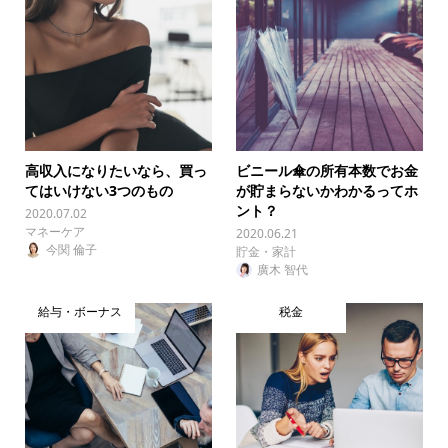
高収入になりたいなら、買っ
ビニール傘の所有本数でお金
てはいけない3つのもの
が貯まらないかわかるってホ
ント？
2020.07.02
マネーケア
2020.06.21
今関 倫子
貯金・家計
廣木 智代
給与・ボーナス
税金