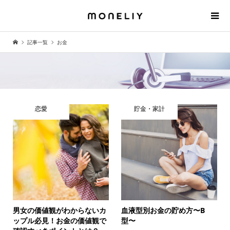
記事一覧
お金
恋愛
貯金・家計
男女の価値観がわからないカ
血液型別お金の貯め方〜B
ップル必見！お金の価値観で
型〜