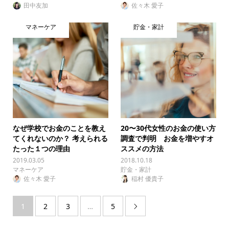
田中友加
佐々木 愛子
マネーケア
貯金・家計
なぜ学校でお金のことを教え
20〜30代女性のお金の使い方
てくれないのか？ 考えられる
調査で判明 お金を増やすオ
たった１つの理由
ススメの方法
2019.03.05
2018.10.18
マネーケア
貯金・家計
佐々木 愛子
稲村 優貴子
1
2
3
…
5
