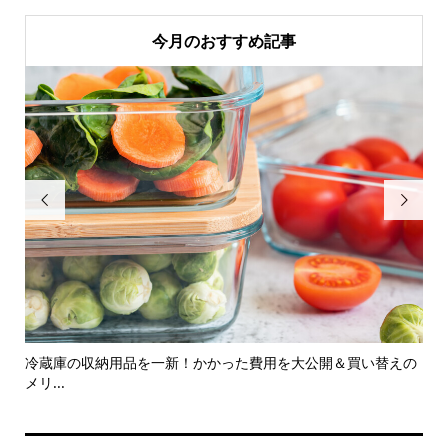
今月のおすすめ記事


..
冷蔵庫の収納用品を一新！かかった費用を大公開＆買い替えの
【
メリ...
とに.