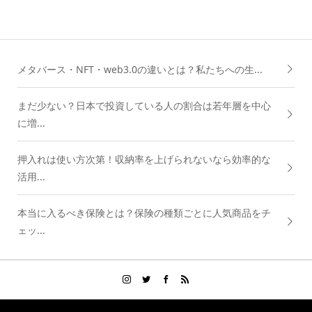
メタバース・NFT・web3.0の違いとは？私たちへの生...
まだ少ない？日本で投資している人の割合は若年層を中心
に増...
押入れは使い方次第！収納率を上げられないなら効率的な
活用...
本当に入るべき保険とは？保険の種類ごとに人気商品をチ
ェッ...