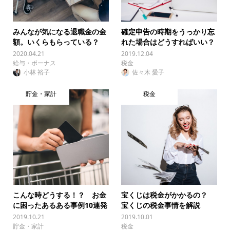
みんなが気になる退職金の金
確定申告の時期をうっかり忘
額。いくらもらっている？
れた場合はどうすればいい？
2020.04.21
2019.12.04
給与・ボーナス
税金
小林 裕子
佐々木 愛子
貯金・家計
税金
こんな時どうする！？ お金
宝くじは税金がかかるの？
に困ったあるある事例10連発
宝くじの税金事情を解説
2019.10.21
2019.10.01
貯金・家計
税金