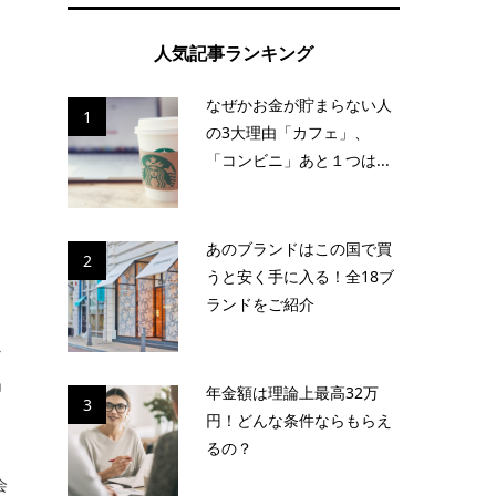
人気記事ランキング
なぜかお金が貯まらない人
。
1
の3大理由「カフェ」、
「コンビニ」あと１つは...
消
あのブランドはこの国で買
2
うと安く手に入る！全18ブ
ランドをご紹介
か
品
年金額は理論上最高32万
3
円！どんな条件ならもらえ
るの？
会