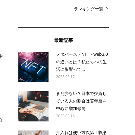
住
ランキング一覧
最新記事
メタバース・NFT・web3.0
中
の違いとは？私たちへの生
活に影響って...
2023.03.17
も
まだ少ない？日本で投資し
ている人の割合は若年層を
中心に増加傾向
ま
2023.03.16
な
押入れは使い方次第！収納