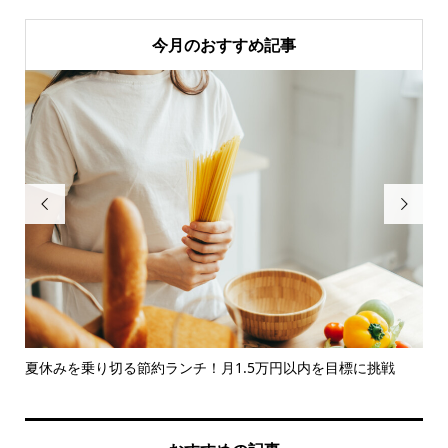
今月のおすすめ記事


婦
夏休みを乗り切る節約ランチ！月1.5万円以内を目標に挑戦
【
介