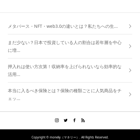
メタバース・NFT・web3.0の違いとは？私たちへの生...
まだ少ない？日本で投資している人の割合は若年層を中心
に増...
押入れは使い方次第！収納率を上げられないなら効率的な
活用...
本当に入るべき保険とは？保険の種類ごとに人気商品をチ
ェッ...
Copyright ©
moneliy（マネリー）. All Rights Reserved.