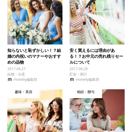
知らないと恥ずかしい！？結
安く買えるには理由があ
婚の内祝いのマナーやおすす
る！？お中元の売れ残りセー
めの品物
ルについて
2017.06.27
2017.06.26
結婚・出産
貯金・家計
moneliy編集部
moneliy編集部
趣味・美容
相続・贈与