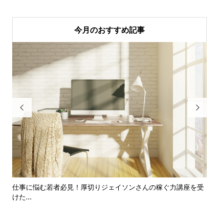
今月のおすすめ記事


か
仕事に悩む若者必見！厚切りジェイソンさんの稼ぐ力講座を受
暗
けた...
の..