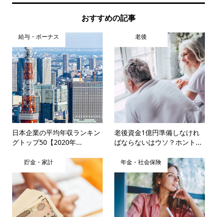
おすすめの記事
給与・ボーナス
老後
日本企業の平均年収ランキン
老後資金1億円準備しなけれ
グトップ50【2020年...
ばならないはウソ？ホント...
貯金・家計
年金・社会保険