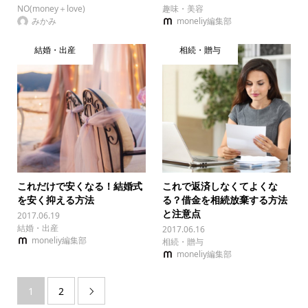
NO(money＋love)
趣味・美容
みかみ
moneliy編集部
結婚・出産
相続・贈与
これだけで安くなる！結婚式
これで返済しなくてよくな
を安く抑える方法
る？借金を相続放棄する方法
と注意点
2017.06.19
結婚・出産
2017.06.16
moneliy編集部
相続・贈与
moneliy編集部
1
2
