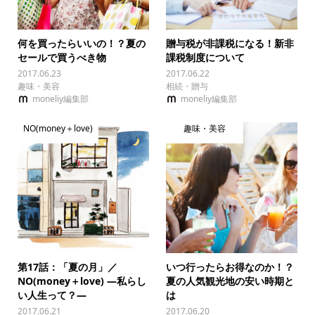
何を買ったらいいの！？夏の
贈与税が非課税になる！新非
セールで買うべき物
課税制度について
2017.06.23
2017.06.22
趣味・美容
相続・贈与
moneliy編集部
moneliy編集部
NO(money＋love)
趣味・美容
第17話：「夏の月」／
いつ行ったらお得なのか！？
NO(money＋love) —私らし
夏の人気観光地の安い時期と
い人生って？—
は
2017.06.21
2017.06.20