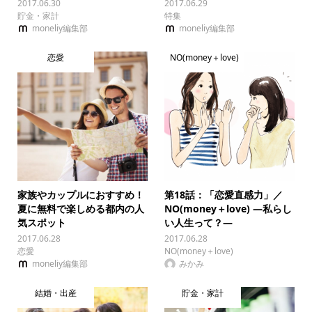
2017.06.30
2017.06.29
貯金・家計
特集
moneliy編集部
moneliy編集部
恋愛
NO(money＋love)
家族やカップルにおすすめ！
第18話：「恋愛直感力」／
夏に無料で楽しめる都内の人
NO(money＋love) —私らし
気スポット
い人生って？—
2017.06.28
2017.06.28
恋愛
NO(money＋love)
moneliy編集部
みかみ
結婚・出産
貯金・家計