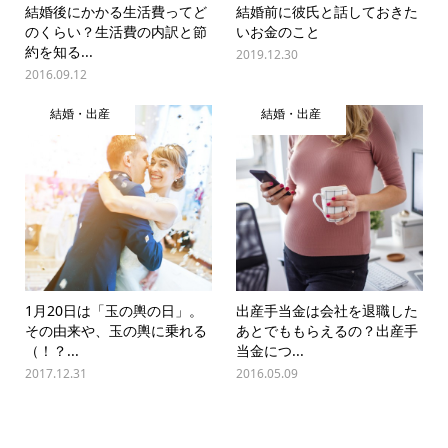
結婚後にかかる生活費ってど
結婚前に彼氏と話しておきた
のくらい？生活費の内訳と節
いお金のこと
約を知る...
2019.12.30
2016.09.12
結婚・出産
結婚・出産
1月20日は「玉の輿の日」。
出産手当金は会社を退職した
その由来や、玉の輿に乗れる
あとでももらえるの？出産手
（！？...
当金につ...
2017.12.31
2016.05.09