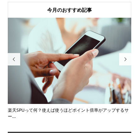
今月のおすすめ記事


トや
楽天SPUって何？使えば使うほどポイント倍率がアップするサ
つ
ー...
意..