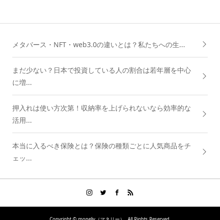
メタバース・NFT・web3.0の違いとは？私たちへの生...
まだ少ない？日本で投資している人の割合は若年層を中心
に増...
押入れは使い方次第！収納率を上げられないなら効率的な
活用...
本当に入るべき保険とは？保険の種類ごとに人気商品をチ
ェッ...
Copyright ©
moneliy（マネリー）. All Rights Reserved.