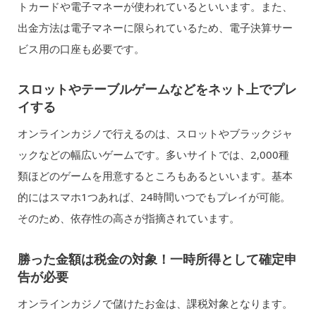
トカードや電子マネーが使われているといいます。また、
出金方法は電子マネーに限られているため、電子決算サー
ビス用の口座も必要です。
スロットやテーブルゲームなどをネット上でプレ
イする
オンラインカジノで行えるのは、スロットやブラックジャ
ックなどの幅広いゲームです。多いサイトでは、2,000種
類ほどのゲームを用意するところもあるといいます。基本
的にはスマホ1つあれば、24時間いつでもプレイが可能。
そのため、依存性の高さが指摘されています。
勝った金額は税金の対象！一時所得として確定申
告が必要
オンラインカジノで儲けたお金は、課税対象となります。