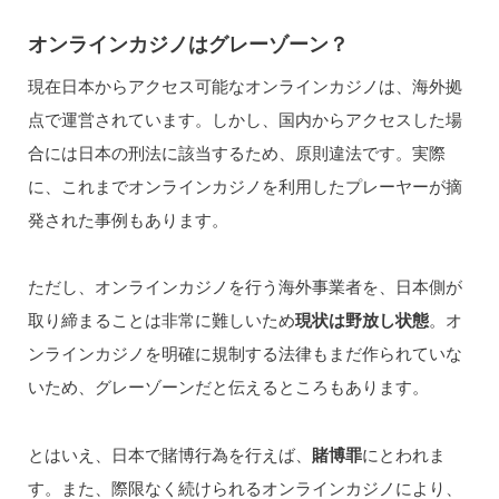
オンラインカジノはグレーゾーン？
現在日本からアクセス可能なオンラインカジノは、海外拠
点で運営されています。しかし、国内からアクセスした場
合には日本の刑法に該当するため、原則違法です。実際
に、これまでオンラインカジノを利用したプレーヤーが摘
発された事例もあります。
ただし、オンラインカジノを行う海外事業者を、日本側が
取り締まることは非常に難しいため
現状は野放し状態
。オ
ンラインカジノを明確に規制する法律もまだ作られていな
いため、グレーゾーンだと伝えるところもあります。
とはいえ、日本で賭博行為を行えば、
賭博罪
にとわれま
す。また、際限なく続けられるオンラインカジノにより、