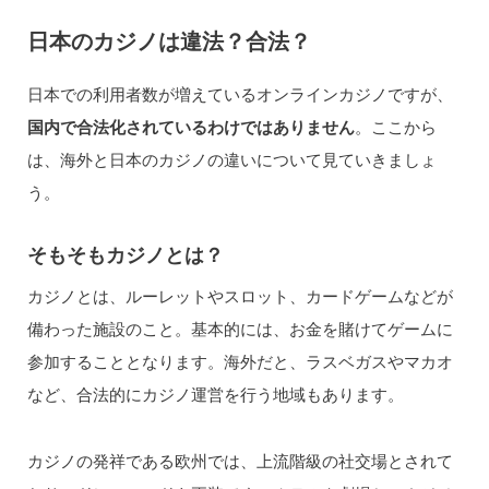
日本のカジノは違法？合法？
日本での利用者数が増えているオンラインカジノですが、
国内で合法化されているわけではありません
。ここから
は、海外と日本のカジノの違いについて見ていきましょ
う。
そもそもカジノとは？
カジノとは、ルーレットやスロット、カードゲームなどが
備わった施設のこと。基本的には、お金を賭けてゲームに
参加することとなります。海外だと、ラスベガスやマカオ
など、合法的にカジノ運営を行う地域もあります。
カジノの発祥である欧州では、上流階級の社交場とされて