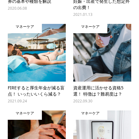
券の基本や種類を解説
妊娠・出産で発生した想定外
の出費！
2020.06.08
2021.01.13
マネーケア
マネーケア
FIREすると厚生年金が減る盲
資産運用に活かせる資格5
点！ いったいいくら減る？
選！ 特徴は？難易度は？
2021.09.24
2022.09.30
マネーケア
マネーケア