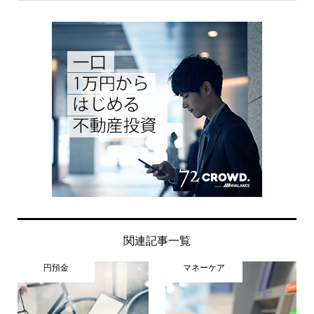
関連記事一覧
円預金
マネーケア