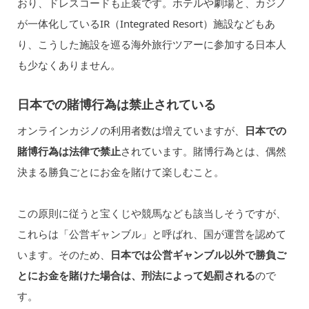
おり、ドレスコードも正装です。ホテルや劇場と、カジノ
が一体化しているIR（Integrated Resort）施設などもあ
り、こうした施設を巡る海外旅行ツアーに参加する日本人
も少なくありません。
日本での賭博行為は禁止されている
オンラインカジノの利用者数は増えていますが、
日本での
賭博行為は法律で禁止
されています。賭博行為とは、偶然
決まる勝負ごとにお金を賭けて楽しむこと。
この原則に従うと宝くじや競馬なども該当しそうですが、
これらは「公営ギャンブル」と呼ばれ、国が運営を認めて
います。そのため、
日本では公営ギャンブル以外で勝負ご
とにお金を賭けた場合は、刑法によって処罰される
ので
す。