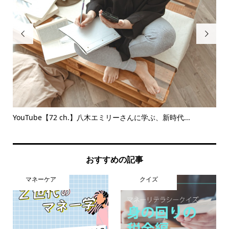


コツ
YouTube【72 ch.】八木エミリーさんに学ぶ、新時代...
6
おすすめの記事
マネーケア
クイズ