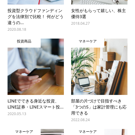
投資型クラウドファンディン
女性がもらって嬉しい、株主
グを法律別で比較！ 何がどう
優待3選
違うの...
2018.04.27
2020.08.18
投資商品
マネーケア
LINEでできる身近な投資、
部屋の片づけで目指すべき
LINE証券・LINEスマート投...
「3つのS」は家計管理にも応
用できる
2020.05.13
2022.08.24
マネーケア
マネーケア