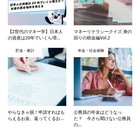
【Z世代のマネー学】日本人
マネーリテラシークイズ 身の
の資産は20年でいくら増...
回りの税金編Vol.2
貯金・家計
年金・社会保険
やらなきゃ損！申請すればも
公務員の年金はどうなっ
らえるお金、返ってくるお...
た？ 今さら聞けない公務員
の...