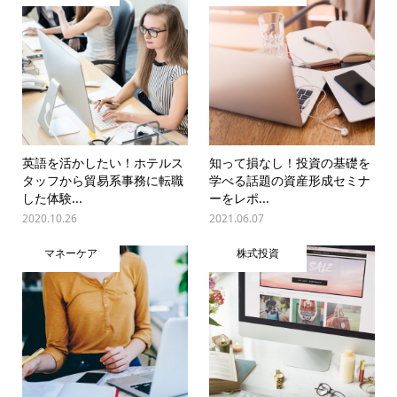
英語を活かしたい！ホテルス
知って損なし！投資の基礎を
タッフから貿易系事務に転職
学べる話題の資産形成セミナ
した体験...
ーをレポ...
2020.10.26
2021.06.07
マネーケア
株式投資