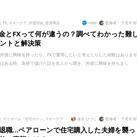
FX
,
マネーケア
,
外貨預金
,
投資商品
nobii
監修者： 千見寺 
金とFXって何が違うの？調べてわかった難
ントと解決策
外貨に興味を持ったり、FXで運用したいと考えたりした経験はありま
者はある時、為替で儲けた話を友人から聞き、外貨に興味を持ちまし
マイホーム・住宅ローン
,
マネーケア
金谷 ひつじ
監修者： 千見寺 
退職…ペアローンで住宅購入した夫婦を襲っ