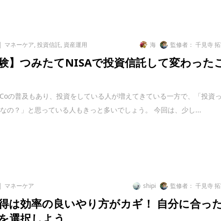
マネーケア
,
投資信託
,
資産運用
海
監修者： 千見寺 
験】つみたてNISAで投資信託して変わった
iDeCoの普及もあり、投資をしている人が増えてきている一方で、「投資
なの？」と思っている人もきっと多いでしょう。 今回は、少し...
マネーケア
shipi
監修者： 千見寺 
得は効率の良いやり方がカギ！ 自分に合っ
を選択しよう