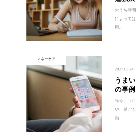
おうち時
によって
用...
マネーケア
2021.03.24
うまい
の事例
昨今、コ
や、巣ご
動...