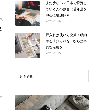
まだ少ない？日本で投資し
ている人の割合は若年層を
中心に増加傾向
幸代
2023.03.16
救
押入れは使い方次第！収納
率を上げられないなら効率
が
的な活用を
2023.03.15
月を選択
ゆき
出