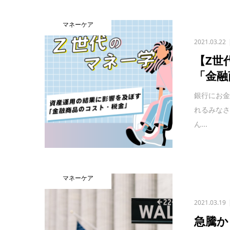
マネーケア
2021.03.22
【Z世
「金融
銀行にお金
れるみな
ん...
マネーケア
2021.03.19
急騰か