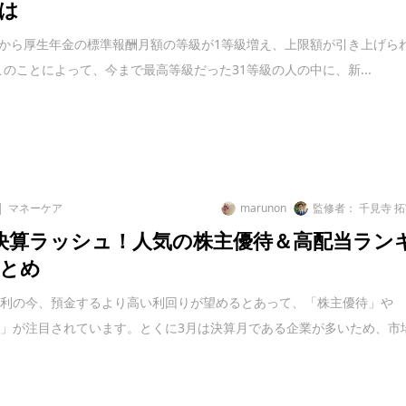
は
9月から厚生年金の標準報酬月額の等級が1等級増え、上限額が引き上げら
このことによって、今まで最高等級だった31等級の人の中に、新...
マネーケア
marunon
監修者： 千見寺 
決算ラッシュ！人気の株主優待＆高配当ラン
とめ
金利の今、預金するより高い利回りが望めるとあって、「株主優待」や
」が注目されています。とくに3月は決算月である企業が多いため、市