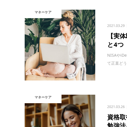
マネーケア
2021.03.29
【実体
と4つ
NISAや
て正直どう
マネーケア
2021.03.26
資格取
勉強法