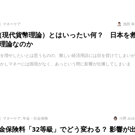
マネーケア
池田 
（現代貨幣理論）とはいったい何？ 日本を
理論なのか
産を増やしたいとは思うものの、難しい経済用語には目を背けてしまい
しかしマネーには国境がなく、あっという間に影響が伝播してしまいま
マネーケア
,
年金・社会保険
小野 み
金保険料「32等級」でどう変わる？ 影響が