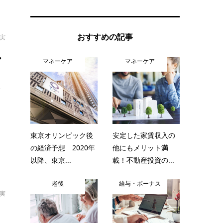
おすすめの記事
拓実
し
マネーケア
マネーケア
せ
東京オリンピック後
安定した家賃収入の
の経済予想 2020年
他にもメリット満
以降、東京...
載！不動産投資の...
老後
給与・ボーナス
拓実