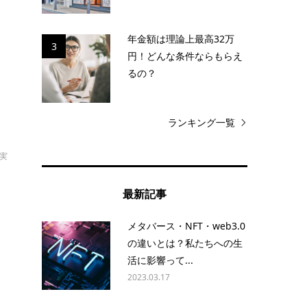
格
年金額は理論上最高32万
活
3
円！どんな条件ならもらえ
るの？
ランキング一覧
拓実
最新記事
メタバース・NFT・web3.0
安
の違いとは？私たちへの生
行
活に影響って...
2023.03.17