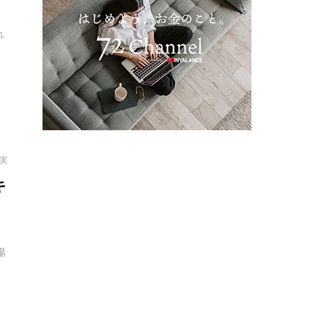
れ
拓実
キ
場