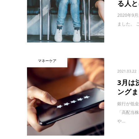
る人と
2020年
ました。 
マネーケア
2021.03.22
3月は
ングま
銀行が低
「高配当株
や...