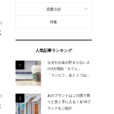
恋愛小説
特集
拓実
こ
っ
人気記事ランキング
なぜかお金が貯まらない人
1
の3大理由「カフェ」、
「コンビニ」あと１つは...
あのブランドはこの国で買
拓実
2
うと安く手に入る！全18ブ
た
ランドをご紹介