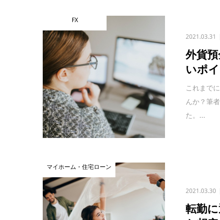
FX
2021.03.31
外貨預
いポイ
これまでに
んか？筆
た。...
マイホーム・住宅ローン
2021.03.30
転勤に