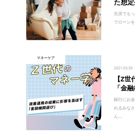
た想定
生涯でもっ
でローンを
マネーケア
2021.03.30
【Z世
「金融
銀行にお金
れるみな
ん...