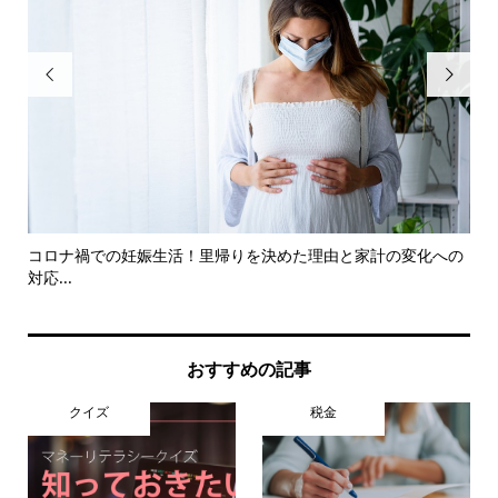


ご
コロナ禍での妊娠生活！里帰りを決めた理由と家計の変化への
コ
対応...
ら学.
おすすめの記事
クイズ
税金