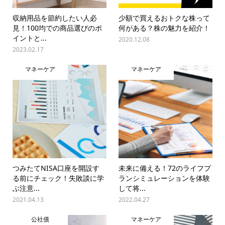
収納用品を節約したい人必
少額で買えるおトクな株って
見！100均での商品選びのポ
何がある？株の魅力を紹介！
イントと...
2020.12.08
2023.02.17
マネーケア
マネーケア
つみたてNISA口座を開設す
未来に備える！72のライフプ
る前にチェック！失敗談に学
ランシミュレーションを体験
ぶ注意...
して将...
2021.04.13
2022.04.27
公社債
マネーケア