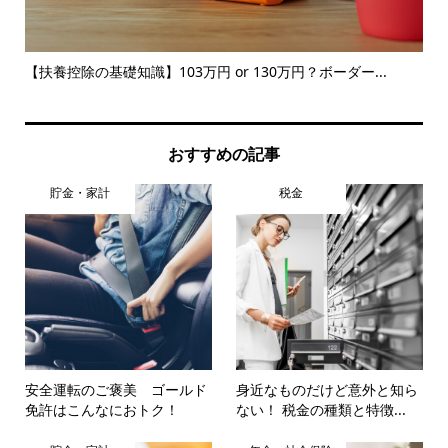
をチ
【扶養控除の基礎知識】103万円 or 130万円？ボーダー...
住
何円.
おすすめの記事
貯金・家計
税金
安全運転のご褒美 ゴールド
身近なものだけど意外と知ら
免許はこんなにおトク！
ない！ 税金の種類と特徴...