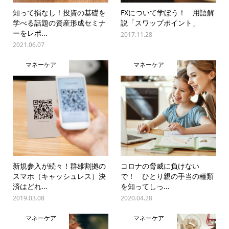
知って損なし！投資の基礎を
FXについて学ぼう！ 用語解
学べる話題の資産形成セミナ
説「スワップポイント」
ーをレポ...
2017.11.28
2021.06.07
マネーケア
マネーケア
新規参入が続々！群雄割拠の
コロナの脅威に負けない
スマホ（キャッシュレス）決
で！ ひとり親の手当の種類
済はどれ...
を知ってしっ...
2019.03.08
2020.04.28
マネーケア
マネーケア