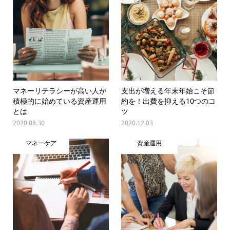
マネーリテラシーが高い人が
支出が増える年末年始こそ節
積極的に始めている資産運用
約を！出費を抑える10つのコ
とは
ツ
2020.08.30
2020.12.03
マネーケア
資産運用