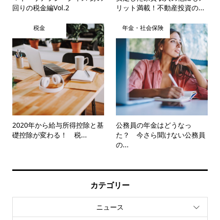
回りの税金編Vol.2
リット満載！不動産投資の...
税金
年金・社会保険
2020年から給与所得控除と基
公務員の年金はどうなっ
礎控除が変わる！ 税...
た？ 今さら聞けない公務員
の...
カテゴリー
ニュース