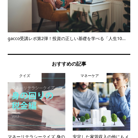
こと
gacco受講レポ第2弾！投資の正しい基礎を学べる「人生10...
【
って.
おすすめの記事
クイズ
マネーケア
マネーリテラシークイズ 身の
安定した家賃収入の他にもメ