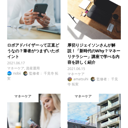
ロボアドバイザーって正直ど
厚切りジェイソンさんが解
うなの？筆者がつまずいたポ
説！「新時代のWhy？マネー
イント
リテラシー」講座で学べる内
容を詳しく紹介
2021.06.17
マネーケア
,
資産運用
2021.06.15
nobii
監修者： 千見寺 拓
マネーケア
実
amatsuhi
監修者： 千見
寺 拓実
マネーケア
マネーケア