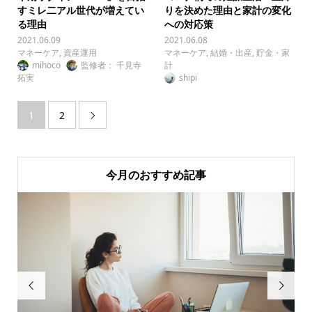
すミレ二アル世代が増えてい
りを決めた理由と家計の変化
る理由
への対応策
2021.06.09
2021.06.08
マネーケア
,
資産運用
マネーケア
,
結婚・出産
,
貯金・家
mihoco
監修者： 千見寺
計
拓実
shipi
1
2

今月のおすすめ記事

