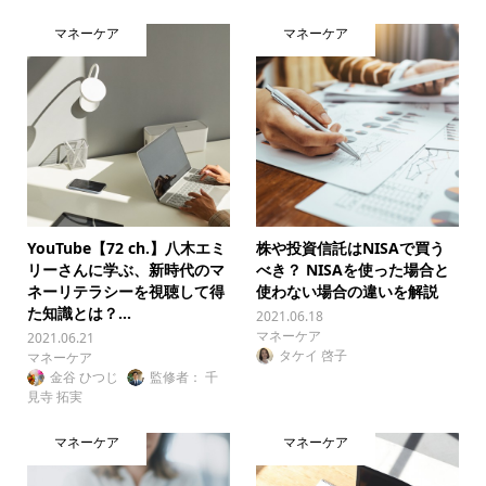
マネーケア
マネーケア
YouTube【72 ch.】八木エミ
株や投資信託はNISAで買う
リーさんに学ぶ、新時代のマ
べき？ NISAを使った場合と
ネーリテラシーを視聴して得
使わない場合の違いを解説
た知識とは？...
2021.06.18
マネーケア
2021.06.21
タケイ 啓子
マネーケア
金谷 ひつじ
監修者： 千
見寺 拓実
マネーケア
マネーケア