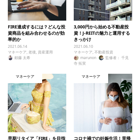
FIRE達成するには？どんな投
3,000円から始める不動産投
資商品を組み合わせるのが効
資！J-REITの魅力と運用する
率的か
きっかけ
2021.06.14
2021.06.10
マネーケア
,
老後
,
資産運用
マネーケア
,
不動産投資
頼藤 太希
marunon
監修者： 千見
寺 拓実
マネーケア
マネーケア
早期リタイア「FIRE」を目指
コロナ禍での妊娠生活！里帰