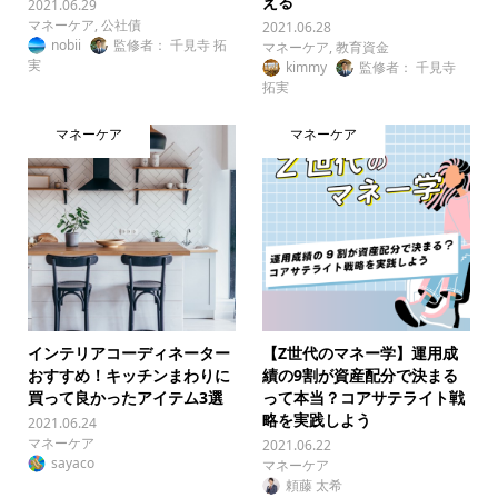
える
2021.06.29
マネーケア
,
公社債
2021.06.28
nobii
監修者： 千見寺 拓
マネーケア
,
教育資金
実
kimmy
監修者： 千見寺
拓実
マネーケア
マネーケア
インテリアコーディネーター
【Z世代のマネー学】運用成
おすすめ！キッチンまわりに
績の9割が資産配分で決まる
買って良かったアイテム3選
って本当？コアサテライト戦
略を実践しよう
2021.06.24
マネーケア
2021.06.22
sayaco
マネーケア
頼藤 太希