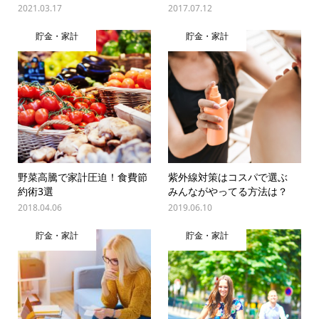
2021.03.17
2017.07.12
貯金・家計
貯金・家計
野菜高騰で家計圧迫！食費節
紫外線対策はコスパで選ぶ
約術3選
みんながやってる方法は？
2018.04.06
2019.06.10
貯金・家計
貯金・家計