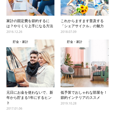
家計の固定費を節約するに
これからますます普及する
は？やりくり上手になる方法
「シェアサイクル」の魅力
2016.12.26
2018.07.09
貯金・家計
貯金・家計
元日にお金を使わないで、新
低予算でおしゃれな部屋を！
年から貯まる1年にするヒン
節約インテリアのススメ
ト
2019.10.28
2017.01.06