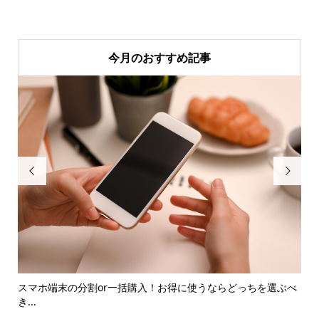
今月のおすすめ記事


スマホ端末の分割or一括購入！お得に使うならどっちを選ぶべ
お
き...
由