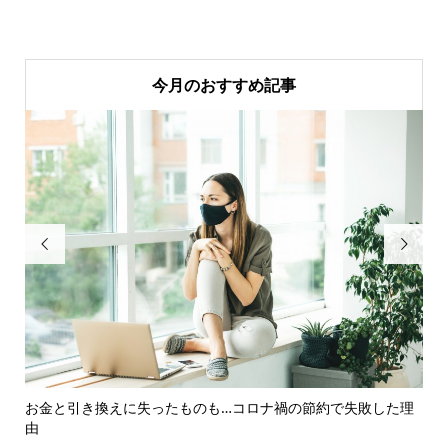
今月のおすすめ記事


略
お金と引き換えに失ったものも…コロナ禍の節約で失敗した理
夏
由