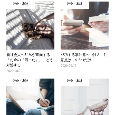
貯金・家計
貯金・家計
新社会人の84％が直面する
成功する家計簿のつけ方 注
「お金の『困った』」、どう
意点はこの3つだけ
対処する...
2020.09.15
2020.06.20
貯金・家計
貯金・家計