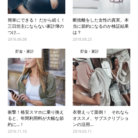
簡単にできる！ だから続く！
断捨離をした女性の真実。本
三日坊主にならない家計簿の
当に節約になるのか検証結果
つけ...
は？
2016.06.08
2018.09.23
貯金・家計
貯金・家計
衝撃！格安スマホに乗り換え
衣替えって面倒！ それなら
ると、年間利用料が大幅な節
オススメ、サブスクリプショ
約に…！
ンの活用...
2016.11.10
2019.03.11