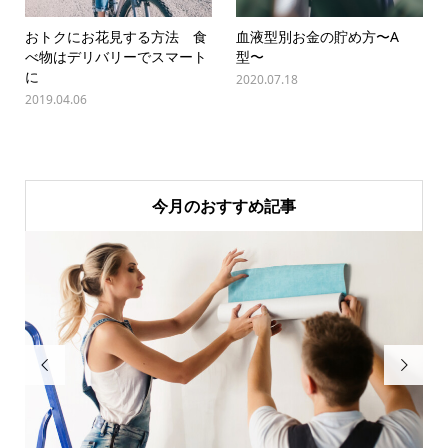
おトクにお花見する方法 食
血液型別お金の貯め方〜A
べ物はデリバリーでスマート
型〜
に
2020.07.18
2019.04.06
今月のおすすめ記事

