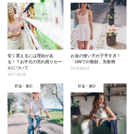
安く買えるには理由があ
お金の使い方が下手すぎ！
る！？お中元の売れ残りセー
「GWでの散財」失敗例
ルについて
2018.04.23
2017.06.26
貯金・家計
貯金・家計