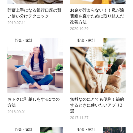
貯蓄上手になる銀行口座の賢
お金が貯まらない！！私が浪
い使い分けテクニック
費癖を直すために取り組んだ
改善方法
2019.07.11
2020.10.29
貯金・家計
貯金・家計
おトクに引越しをする5つの
無料なのにとても便利！節約
方法
するときに使いたいアプリ3
選
2018.09.01
2017.11.27
貯金・家計
貯金・家計