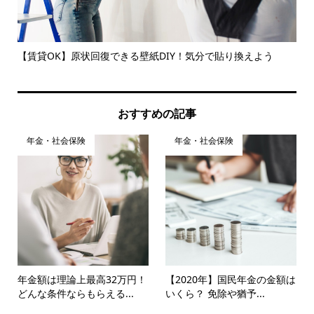
【賃貸OK】原状回復できる壁紙DIY！気分で貼り換えよう
未
将..
おすすめの記事
年金・社会保険
年金・社会保険
年金額は理論上最高32万円！
【2020年】国民年金の金額は
どんな条件ならもらえる...
いくら？ 免除や猶予...