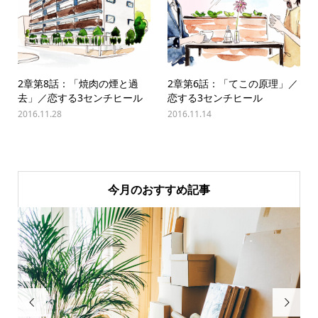
2章第8話：「焼肉の煙と過
2章第6話：「てこの原理」／
去」／恋する3センチヒール
恋する3センチヒール
2016.11.28
2016.11.14
今月のおすすめ記事

