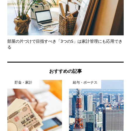
率
部屋の片づけで目指すべき「3つのS」は家計管理にも応用でき
学
る
談
おすすめの記事
貯金・家計
給与・ボーナス