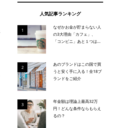
人気記事ランキング
なぜかお金が貯まらない人
1
送
の3大理由「カフェ」、
「コンビニ」あと１つは...
あのブランドはこの国で買
2
うと安く手に入る！全18ブ
た
ランドをご紹介
年金額は理論上最高32万
3
円！どんな条件ならもらえ
るの？