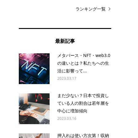
ランキング一覧
白
最新記事
メタバース・NFT・web3.0
の違いとは？私たちへの生
活に影響って...
2023.03.17
まだ少ない？日本で投資し
ている人の割合は若年層を
中心に増加傾向
2023.03.16
押入れは使い方次第！収納