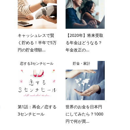
キャッシュレスで賢
【2020年】将来受取
く貯める！半年で5万
る年金はどうなる？
円の貯金増額...
年金改正の...
恋する3センチヒール
貯金・家計
第1話：再会／恋する
世界のお金を日本円
3センチヒール
にしてみたら？1000
円で何が買...