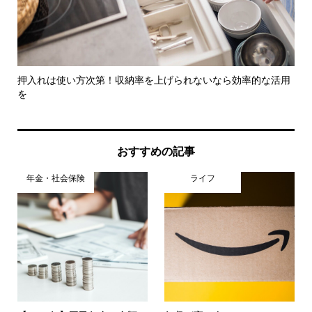
最大
押入れは使い方次第！収納率を上げられないなら効率的な活用
つ
を
意..
おすすめの記事
年金・社会保険
ライフ