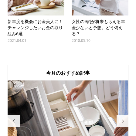
新年度を機会にお金美人に！
女性の9割が将来もらえる年
チャレンジしたいお金の取り
金少ないと予想。どう備え
組み6選
る？
2021.04.01
2018.05.10
今月のおすすめ記事

