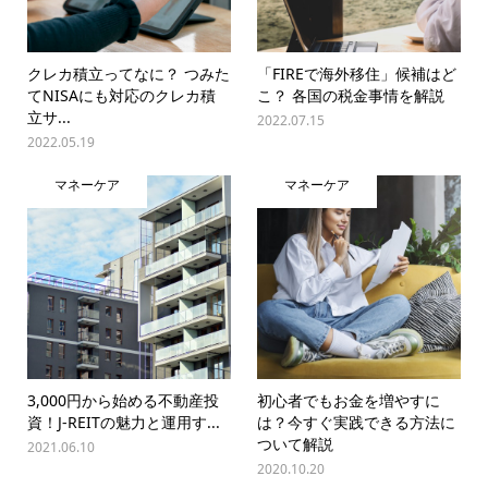
クレカ積立ってなに？ つみた
「FIREで海外移住」候補はど
てNISAにも対応のクレカ積
こ？ 各国の税金事情を解説
立サ...
2022.07.15
2022.05.19
マネーケア
マネーケア
3,000円から始める不動産投
初心者でもお金を増やすに
資！J-REITの魅力と運用す...
は？今すぐ実践できる方法に
ついて解説
2021.06.10
2020.10.20