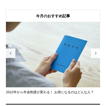
今月のおすすめ記事


買っ
2022年から年金制度が変わる！ お得になるのはどんな人？
暗
い..