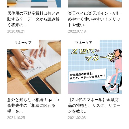
居住用の不動産賃料は何と連
楽天ペイは楽天ポイントが貯
動する？ データから読み解
めやすく使いやすい！メリッ
く将来の...
トや使い...
2020.08.21
2022.07.18
マネーケア
マネーケア
意外と知らない相続！gacco
【Z世代のマネー学】金融商
森井先生の「相続に関わる
品の特徴と、リスク、リター
税」を...
ンを教え...
2021.10.25
2021.02.03