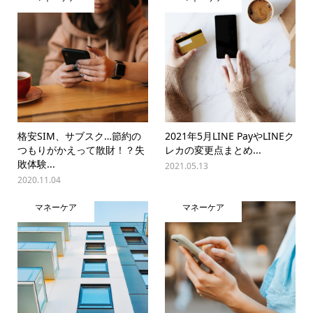
格安SIM、サブスク…節約の
2021年5月LINE PayやLINEク
つもりがかえって散財！？失
レカの変更点まとめ...
敗体験...
2021.05.13
2020.11.04
マネーケア
マネーケア