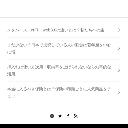
メタバース・NFT・web3.0の違いとは？私たちへの生...
まだ少ない？日本で投資している人の割合は若年層を中心
に増...
押入れは使い方次第！収納率を上げられないなら効率的な
活用...
本当に入るべき保険とは？保険の種類ごとに人気商品をチ
ェッ...