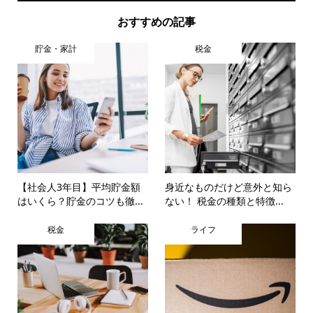
おすすめの記事
貯金・家計
税金
【社会人3年目】平均貯金額
身近なものだけど意外と知ら
はいくら？貯金のコツも徹...
ない！ 税金の種類と特徴...
税金
ライフ