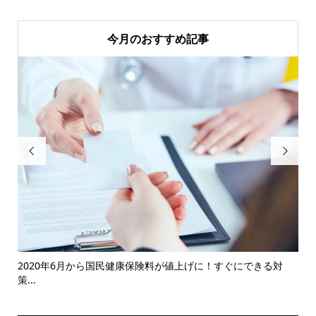
今月のおすすめ記事


ト銀
2020年6月から国民健康保険料が値上げに！すぐにできる対
脱
策...
と