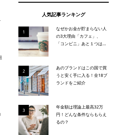
人気記事ランキング
付
なぜかお金が貯まらない人
1
の3大理由「カフェ」、
「コンビニ」あと１つは...
紐
あのブランドはこの国で買
2
うと安く手に入る！全18ブ
ランドをご紹介
年金額は理論上最高32万
3
コ
円！どんな条件ならもらえ
るの？