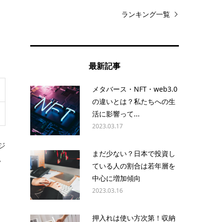
ランキング一覧
、
最新記事
メタバース・NFT・web3.0
の違いとは？私たちへの生
活に影響って...
2023.03.17
ジ
まだ少ない？日本で投資し
い
ている人の割合は若年層を
中心に増加傾向
2023.03.16
押入れは使い方次第！収納