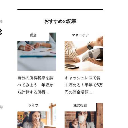
おすすめの記事
太希
総
税金
マネーケア
自分の所得税率を調
キャッシュレスで賢
べてみよう 年収か
く貯める！半年で5万
ら計算する所得...
円の貯金増額...
ライフ
株式投資
太希