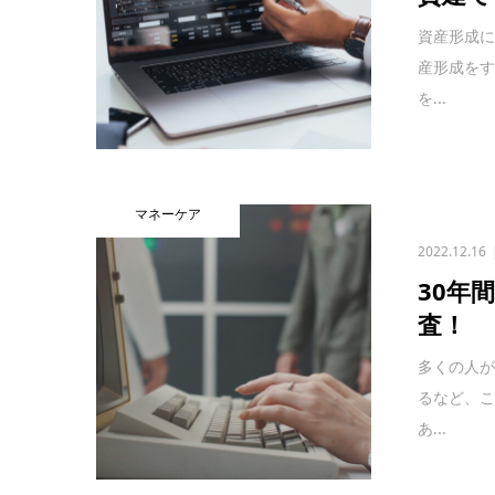
資産形成に
産形成を
を...
マネーケア
2022.12.16
30年
査！
多くの人
るなど、こ
あ...