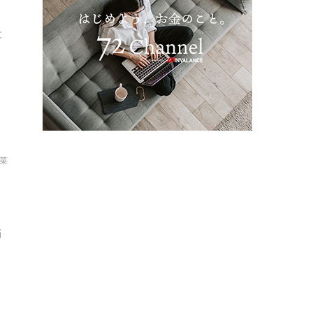
に
彩菜
悩