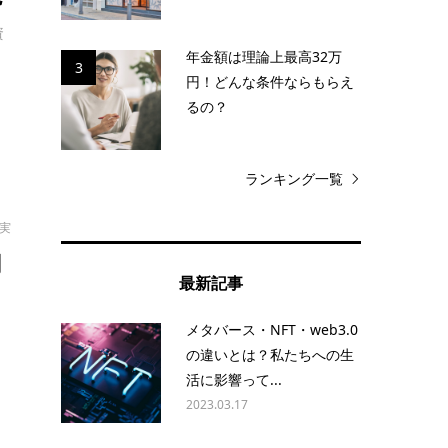
資
年金額は理論上最高32万
3
円！どんな条件ならもらえ
るの？
ランキング一覧
拓実
調
最新記事
メタバース・NFT・web3.0
な
の違いとは？私たちへの生
活に影響って...
2023.03.17