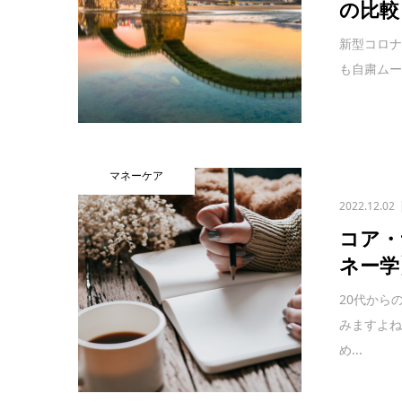
の比較
新型コロナ
も自粛ムー
マネーケア
2022.12.02
コア・
ネー学
20代から
みますよ
め...