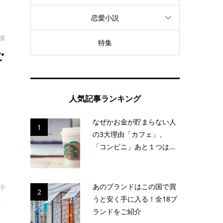
恋愛小説
拓実
特集
ご
ふ
人気記事ランキング
ポ
なぜかお金が貯まらない人
1
の3大理由「カフェ」、
「コンビニ」あと１つは...
あのブランドはこの国で買
啓子
2
うと安く手に入る！全18ブ
外
ランドをご紹介
説