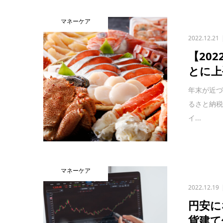
マネーケア
2022.12.21
【20
とに上
年末が近
るさと納
イ...
マネーケア
2022.12.19
円安に
貨建て