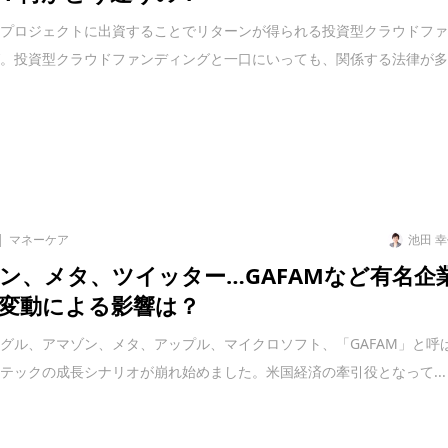
なプロジェクトに出資することでリターンが得られる投資型クラウドフ
グ。投資型クラウドファンディングと一口にいっても、関係する法律が
マネーケア
池田 
ン、メタ、ツイッター…GAFAMなど有名企
変動による影響は？
グル、アマゾン、メタ、アップル、マイクロソフト、「GAFAM」と呼
テックの成長シナリオが崩れ始めました。米国経済の牽引役となって...