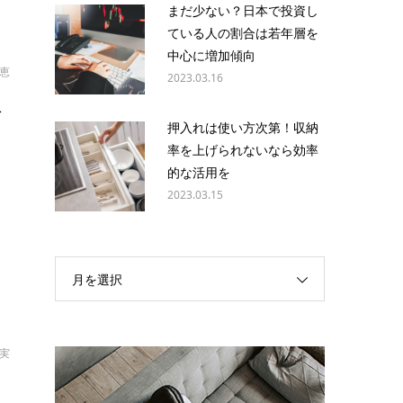
まだ少ない？日本で投資し
ている人の割合は若年層を
中心に増加傾向
一恵
2023.03.16
収
押入れは使い方次第！収納
率を上げられないなら効率
上
的な活用を
と
2023.03.15
月を選択
拓実
用