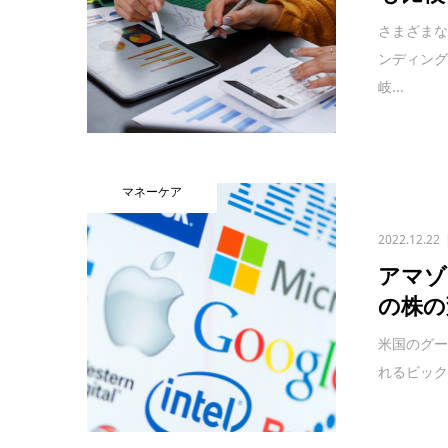
さまざま
ンディン
岐...
マネーケア
2022.12.22
アマゾ
の株の
米国のグー
れるビック