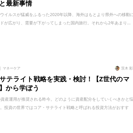
と最新事情
ウイルスが猛威をふるった2020年以降、海外はもとより県外への移動
ドが広がり、需要が下がってしまった国内旅行。それから2年あまり...
マネーケア
茨木 
サテライト戦略を実践・検討！【Z世代のマ
】から学ぼう
の資産運用が推奨される昨今。どのように資産配分をしていくべきかと
ね。投資の世界ではコア・サテライト戦略と呼ばれる投資方法がおすす