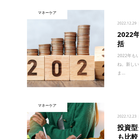
マネーケア
2022.12.29
202
括
2022年
ね。新し
ま...
マネーケア
2022.12.23
投資型
も比較