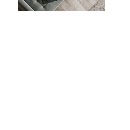
た
。
、
満