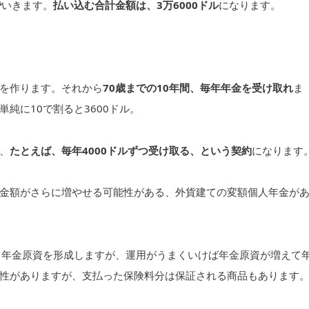
で
いきます。
払い込む合計金額は、3万6000ドル
になります。
を作ります。それから
70歳までの10年間、毎年年金を受け取れ
ま
単純に10で割ると3600ドル。
、
たとえば、毎年4000ドルずつ受け取る、という契約
になります
金額がさらに増やせる可能性がある、外貨建ての変額個人年金が
て年金原資を形成しますが、運用がうまくいけば年金原資が増えて
性がありますが、支払った保険料分は保証される商品もあります