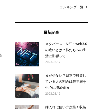
ランキング一覧
最新記事
メタバース・NFT・web3.0
の違いとは？私たちへの生
あ
活に影響って...
2023.03.17
まだ少ない？日本で投資し
ている人の割合は若年層を
中心に増加傾向
だ
2023.03.16
押入れは使い方次第！収納