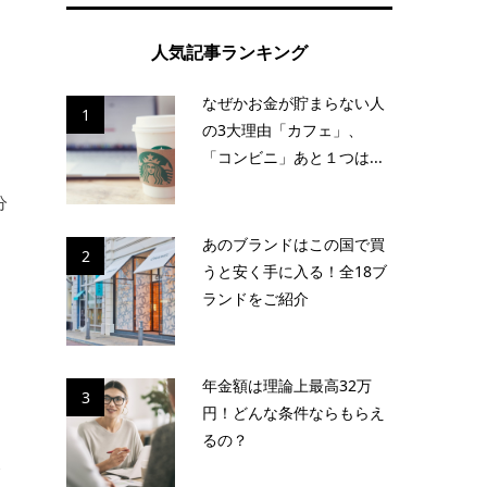
人気記事ランキング
なぜかお金が貯まらない人
1
の3大理由「カフェ」、
「コンビニ」あと１つは...
分
あのブランドはこの国で買
2
うと安く手に入る！全18ブ
ランドをご紹介
年金額は理論上最高32万
3
円！どんな条件ならもらえ
るの？
金