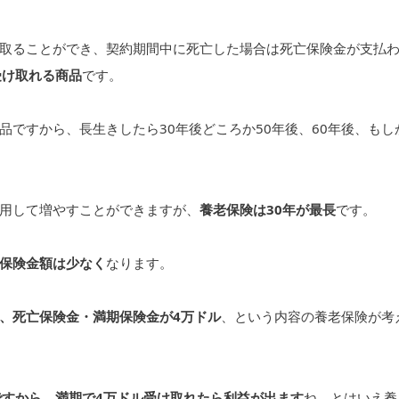
取ることができ、契約期間中に死亡した場合は死亡保険金が支払
受け取れる商品
です。
ですから、長生きしたら30年後どころか50年後、60年後、もし
用して増やすことができますが、
養老保険は30年が最長
です。
保険金額は少なく
なります。
年、死亡保険金・満期保険金が4万ドル
、という内容の養老保険が考
ルですから、満期で4万ドル受け取れたら利益が出ます
ね。とはいえ養