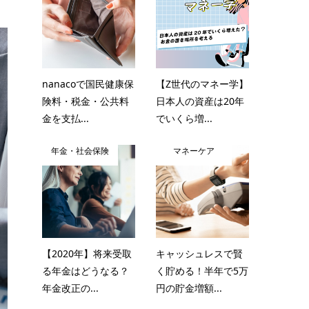
nanacoで国民健康保
【Z世代のマネー学】
険料・税金・公共料
日本人の資産は20年
金を支払...
でいくら増...
年金・社会保険
マネーケア
【2020年】将来受取
キャッシュレスで賢
る年金はどうなる？
く貯める！半年で5万
年金改正の...
円の貯金増額...