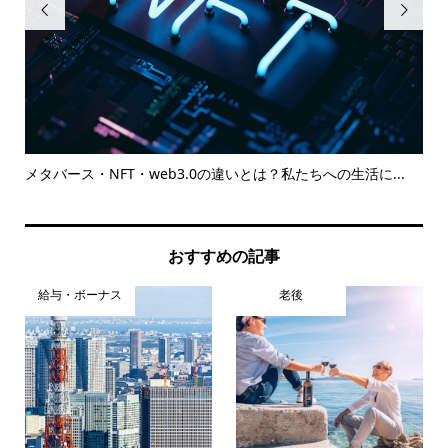


こと
メタバース・NFT・web3.0の違いとは？私たちへの生活に...
F
的..
おすすめの記事
給与・ボーナス
老後