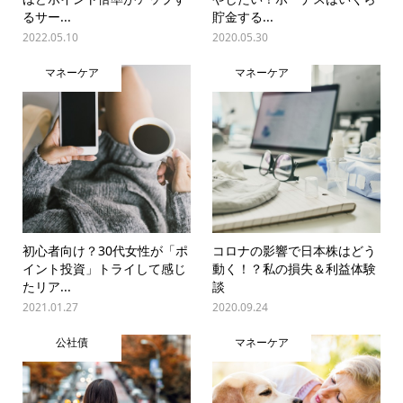
るサー...
貯金する...
2022.05.10
2020.05.30
マネーケア
マネーケア
初心者向け？30代女性が「ポ
コロナの影響で日本株はどう
イント投資」トライして感じ
動く！？私の損失＆利益体験
たリア...
談
2021.01.27
2020.09.24
公社債
マネーケア