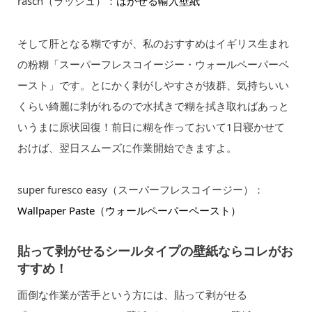
rasch（ラッシュ）：
はがせる輸入壁紙
そして肝となる糊ですが、私のおすすめはイギリス生まれ
の粉糊「スーパーフレスコイージー・ウォールペーパーペ
ースト」です。とにかく剥がしやすさが抜群、気持ちいい
くらい綺麗に剥がれるので水拭きで糊を拭き取ればあっと
いうまに原状回復！前日に糊を作っておいて1日寝かせて
おけば、翌日スムーズに作業開始できますよ。
super furesco easy（スーパーフレスコイージー）：
Wallpaper Paste（ウォールペーパーペースト）
貼って剥がせるシールタイプの壁紙ならコレがお
すすめ！
面倒な作業が苦手という方には、貼って剥がせる