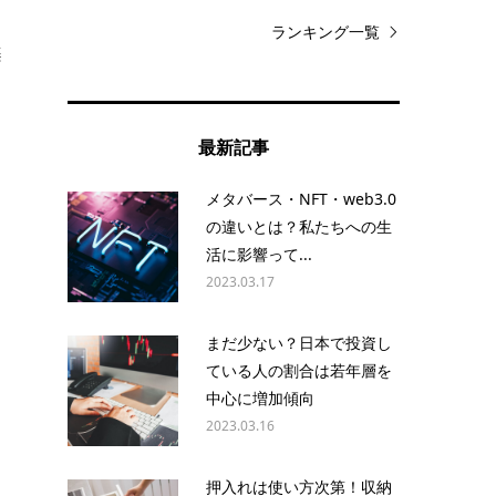
ランキング一覧
楽
り
最新記事
メタバース・NFT・web3.0
の違いとは？私たちへの生
活に影響って...
っ
2023.03.17
まだ少ない？日本で投資し
ている人の割合は若年層を
中心に増加傾向
2023.03.16
押入れは使い方次第！収納