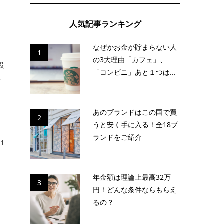
人気記事ランキング
なぜかお金が貯まらない人
ー
1
の3大理由「カフェ」、
投
「コンビニ」あと１つは...
行
あのブランドはこの国で買
2
うと安く手に入る！全18ブ
ランドをご紹介
1
年金額は理論上最高32万
3
こ
円！どんな条件ならもらえ
るの？