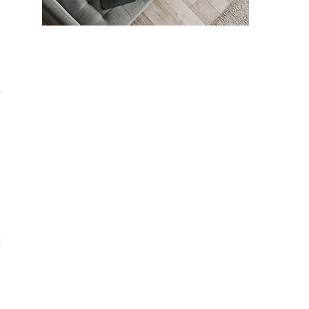
会
手
い
手
き