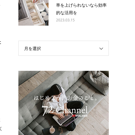
れ
率を上げられないなら効率
的な活用を
2023.03.15
た
月を選択
る
ま
く