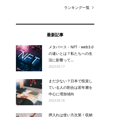
資
ランキング一覧
最新記事
メタバース・NFT・web3.0
の違いとは？私たちへの生
活に影響って...
2023.03.17
全
まだ少ない？日本で投資し
ている人の割合は若年層を
中心に増加傾向
2023.03.16
押入れは使い方次第！収納