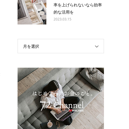
率を上げられないなら効率
的な活用を
と
2023.03.15
る
月を選択
レ
般
り
け
い