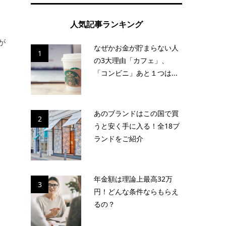
人気記事ランキング
が
なぜかお金が貯まらない人
1
の3大理由「カフェ」、
「コンビニ」あと１つは...
。
あのブランドはこの国で買
2
うと安く手に入る！全18ブ
ランドをご紹介
年金額は理論上最高32万
3
円！どんな条件ならもらえ
るの？