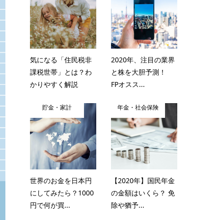
気になる「住民税非
2020年、注目の業界
課税世帯」とは？わ
と株を大胆予測！
かりやすく解説
FPオスス...
貯金・家計
年金・社会保険
世界のお金を日本円
【2020年】国民年金
にしてみたら？1000
の金額はいくら？ 免
円で何が買...
除や猶予...