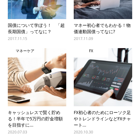
国債について学ぼう！ 「超
マネー初心者でもわかる！物
長期国債」ってなに？
価連動国債ってなに?
2017.11.15
2017.11.09
マネーケア
FX
キャッシュレスで賢く貯め
FX初心者のためにローソク足
る！半年で5万円の貯金増額
やトレンドラインなどFXチャ
を目指すに...
ート...
2020.07.03
2020.10.30