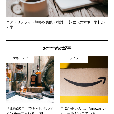
をチ
コア・サテライト戦略を実践・検討！【Z世代のマネー学】か
子
ら学...
で動.
おすすめの記事
マネーケア
ライフ
「山崎50年」でキャピタルゲ
年収が高い人は、Amazonレ
インを手に入れる 注目...
ビューをどう見ている...