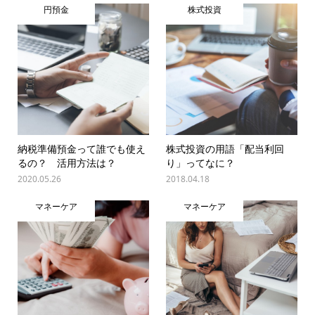
円預金
株式投資
納税準備預金って誰でも使え
株式投資の用語「配当利回
るの？ 活用方法は？
り」ってなに？
2020.05.26
2018.04.18
マネーケア
マネーケア