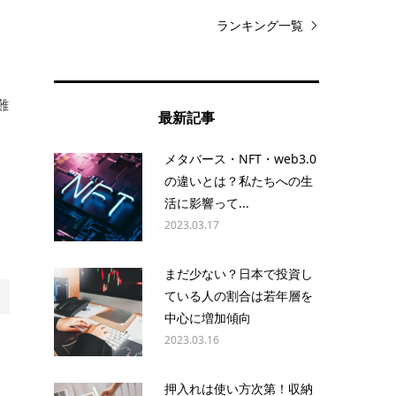
ランキング一覧
と
難
最新記事
メタバース・NFT・web3.0
の違いとは？私たちへの生
活に影響って...
と
2023.03.17
まだ少ない？日本で投資し
ている人の割合は若年層を
中心に増加傾向
2023.03.16
押入れは使い方次第！収納