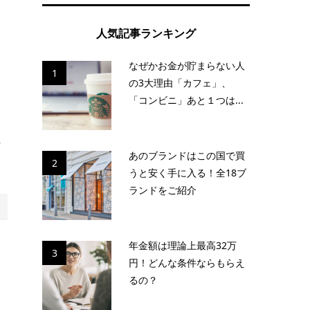
人気記事ランキング
なぜかお金が貯まらない人
1
の3大理由「カフェ」、
出
「コンビニ」あと１つは...
れ
あのブランドはこの国で買
2
うと安く手に入る！全18ブ
ランドをご紹介
年金額は理論上最高32万
3
円！どんな条件ならもらえ
るの？