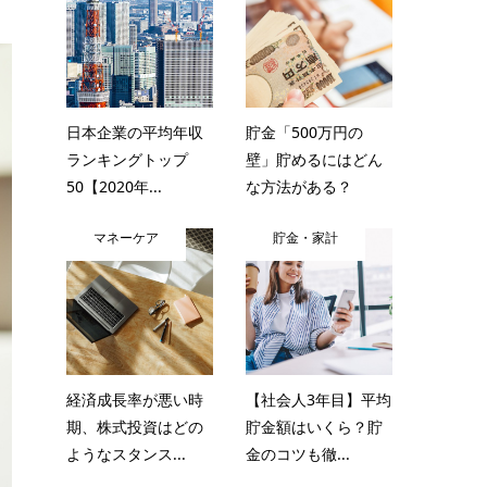
日本企業の平均年収
貯金「500万円の
ランキングトップ
壁」貯めるにはどん
50【2020年...
な方法がある？
マネーケア
貯金・家計
経済成長率が悪い時
【社会人3年目】平均
期、株式投資はどの
貯金額はいくら？貯
ようなスタンス...
金のコツも徹...