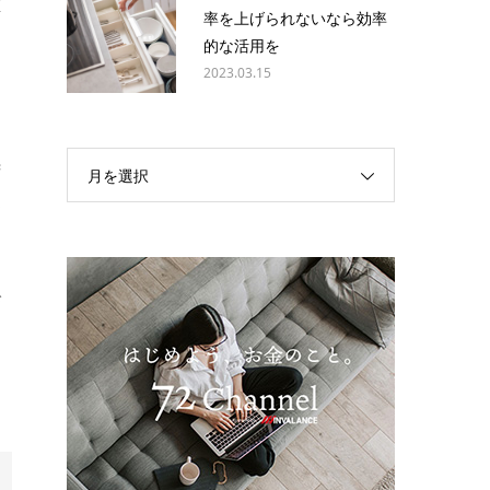
値
率を上げられないなら効率
的な活用を
2023.03.15
多
苦
月を選択
覚
び
ま