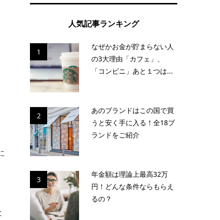
人気記事ランキング
なぜかお金が貯まらない人
1
の3大理由「カフェ」、
「コンビニ」あと１つは...
あのブランドはこの国で買
2
うと安く手に入る！全18ブ
ランドをご紹介
に
、
年金額は理論上最高32万
3
円！どんな条件ならもらえ
るの？
と