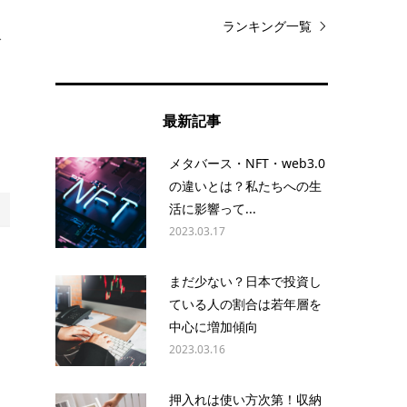
ろ
ランキング一覧
で
最新記事
ぐ
メタバース・NFT・web3.0
の違いとは？私たちへの生
活に影響って...
2023.03.17
まだ少ない？日本で投資し
ている人の割合は若年層を
中心に増加傾向
2023.03.16
押入れは使い方次第！収納