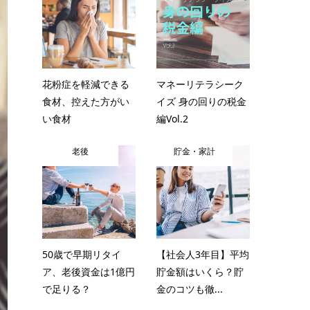
花粉症を軽減できる
マネーリテラシーク
食材、控えた方がい
イズ 身の回りの税金
い食材
編Vol.2
老後
貯金・家計
50歳で早期リタイ
【社会人3年目】平均
ア、老後資金は1億円
貯金額はいくら？貯
で足りる？
金のコツも徹...