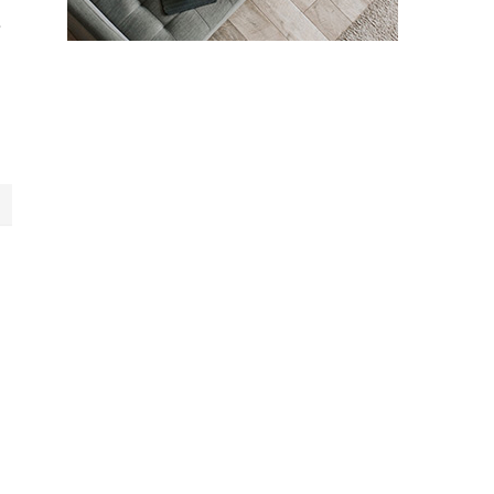
育
ん
に