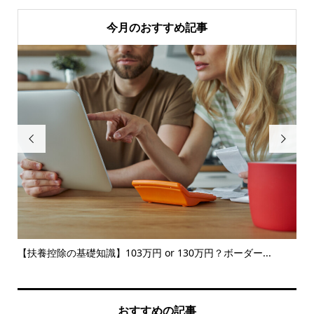
今月のおすすめ記事


ト
【扶養控除の基礎知識】103万円 or 130万円？ボーダー...
【
教え.
おすすめの記事