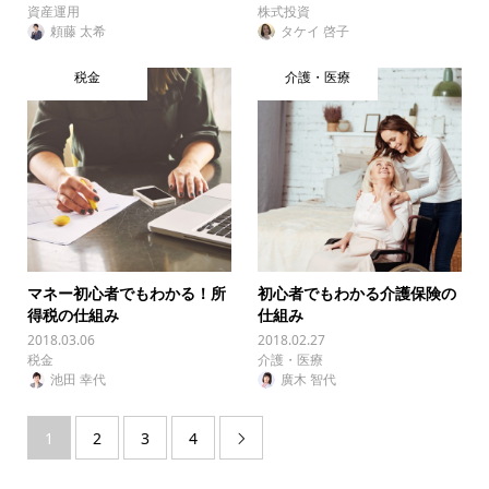
資産運用
株式投資
頼藤 太希
タケイ 啓子
税金
介護・医療
マネー初心者でもわかる！所
初心者でもわかる介護保険の
得税の仕組み
仕組み
2018.03.06
2018.02.27
税金
介護・医療
池田 幸代
廣木 智代
1
2
3
4
