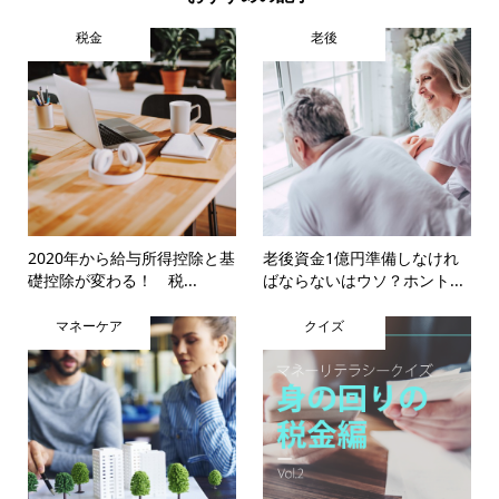
税金
老後
2020年から給与所得控除と基
老後資金1億円準備しなけれ
礎控除が変わる！ 税...
ばならないはウソ？ホント...
マネーケア
クイズ