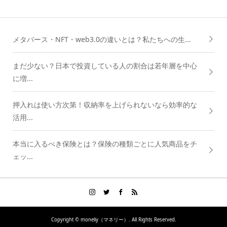
メタバース・NFT・web3.0の違いとは？私たちへの生...
まだ少ない？日本で投資している人の割合は若年層を中心
に増...
押入れは使い方次第！収納率を上げられないなら効率的な
活用...
本当に入るべき保険とは？保険の種類ごとに人気商品をチ
ェッ...
Copyright ©
moneliy（マネリー）. All Rights Reserved.