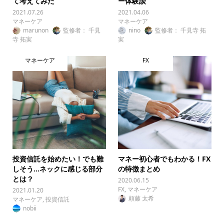
て考えてみた
ー体験談
2021.07.26
2021.04.06
マネーケア
マネーケア
marunon
監修者： 千見
nino
監修者： 千見寺 拓
寺 拓実
実
マネーケア
FX
投資信託を始めたい！でも難
マネー初心者でもわかる！FX
しそう…ネックに感じる部分
の特徴まとめ
とは？
2020.06.15
FX
,
マネーケア
2021.01.20
頼藤 太希
マネーケア
,
投資信託
nobii