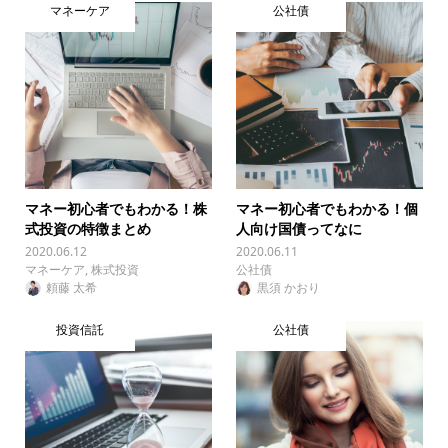
マネーケア
公社債
マネー初心者でもわかる！株
マネー初心者でもわかる！個
式投資の特徴まとめ
人向け国債ってなに
2020.06.12
2020.06.11
マネーケア
,
株式投資
公社債
頼藤 太希
黒須 かおり
投資信託
公社債