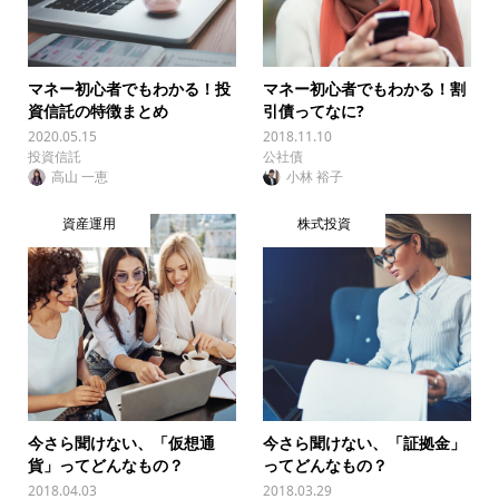
マネー初心者でもわかる！投
マネー初心者でもわかる！割
資信託の特徴まとめ
引債ってなに?
2020.05.15
2018.11.10
投資信託
公社債
高山 一恵
小林 裕子
資産運用
株式投資
今さら聞けない、「仮想通
今さら聞けない、「証拠金」
貨」ってどんなもの？
ってどんなもの？
2018.04.03
2018.03.29