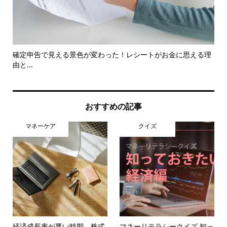
確定申告で見える景色が変わった！レシートがお金に思える理
未
由と...
将..
おすすめの記事
マネーケア
クイズ
経済成長率が悪い時期、株式
マネーリテラシークイズ 知っ