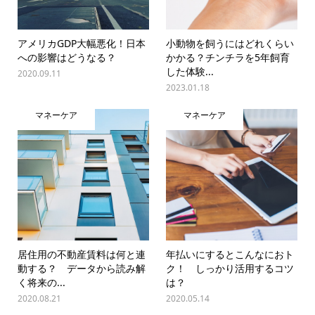
アメリカGDP大幅悪化！日本
小動物を飼うにはどれくらい
への影響はどうなる？
かかる？チンチラを5年飼育
した体験...
2020.09.11
2023.01.18
マネーケア
マネーケア
居住用の不動産賃料は何と連
年払いにするとこんなにおト
動する？ データから読み解
ク！ しっかり活用するコツ
く将来の...
は？
2020.08.21
2020.05.14