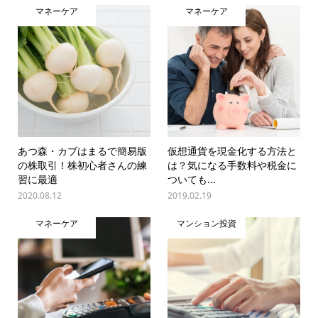
マネーケア
マネーケア
あつ森・カブはまるで簡易版
仮想通貨を現金化する方法と
の株取引！株初心者さんの練
は？気になる手数料や税金に
習に最適
ついても...
2020.08.12
2019.02.19
マネーケア
マンション投資