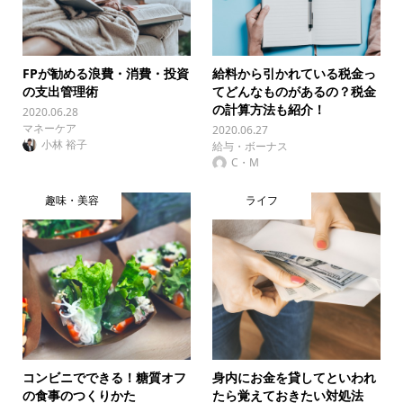
FPが勧める浪費・消費・投資
給料から引かれている税金っ
の支出管理術
てどんなものがあるの？税金
の計算方法も紹介！
2020.06.28
マネーケア
2020.06.27
小林 裕子
給与・ボーナス
C・M
趣味・美容
ライフ
コンビニでできる！糖質オフ
身内にお金を貸してといわれ
の食事のつくりかた
たら覚えておきたい対処法