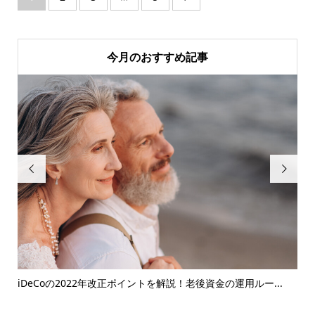
今月のおすすめ記事


..
iDeCoの2022年改正ポイントを解説！老後資金の運用ルー...
3
め