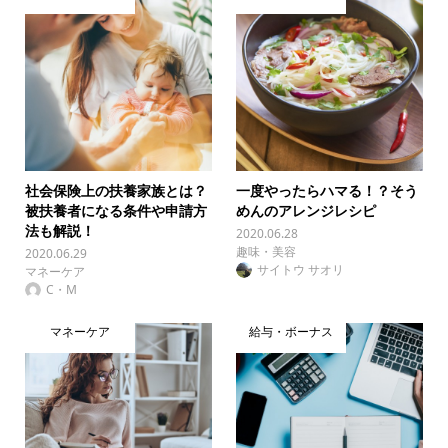
社会保険上の扶養家族とは？
一度やったらハマる！？そう
被扶養者になる条件や申請方
めんのアレンジレシピ
法も解説！
2020.06.28
趣味・美容
2020.06.29
サイトウ サオリ
マネーケア
C・M
マネーケア
給与・ボーナス