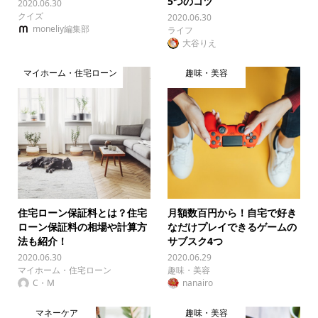
5つのコツ
2020.06.30
クイズ
2020.06.30
moneliy編集部
ライフ
大谷りえ
マイホーム・住宅ローン
趣味・美容
住宅ローン保証料とは？住宅
月額数百円から！自宅で好き
ローン保証料の相場や計算方
なだけプレイできるゲームの
法も紹介！
サブスク4つ
2020.06.30
2020.06.29
マイホーム・住宅ローン
趣味・美容
C・M
nanairo
マネーケア
趣味・美容