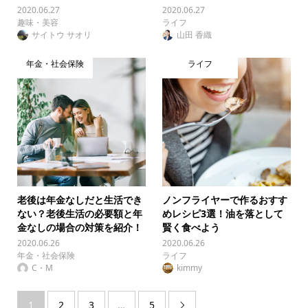
2020.06.27
2020.06.27
趣味・美容
ライフ
サイトウ サオリ
山田 香織
年金・社会保険
ライフ
老後は年金なしだと生活でき
ノンフライヤーで作るおすす
ない？老後生活の必要額と年
めレシピ3選！油を落として
金なしの場合の対策を紹介！
賢く食べよう
2020.06.26
2020.06.26
年金・社会保険
ライフ
C・M
kimmy
1
2
3
…
5
