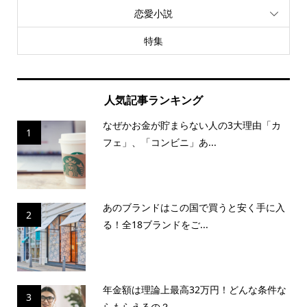
恋愛小説
特集
人気記事ランキング
なぜかお金が貯まらない人の3大理由「カ
1
フェ」、「コンビニ」あ...
あのブランドはこの国で買うと安く手に入
2
る！全18ブランドをご...
年金額は理論上最高32万円！どんな条件な
3
らもらえるの？