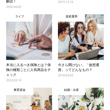
解説！
2019.12.18
2020.04.05
ライフ
資産運用
本当に入るべき保険とは？保
今さら聞けない、「仮想通
険の種類ごとに人気商品をチ
貨」ってどんなもの？
ェック
2018.04.03
2023.03.14
教育資金
結婚・出産