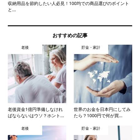
収納用品を節約したい人必見！100均での商品選びのポイント
電
と...
べ..
おすすめの記事
老後
貯金・家計
老後資金1億円準備しなけれ
世界のお金を日本円にしてみ
ばならないはウソ？ホント...
たら？1000円で何が買...
老後
貯金・家計