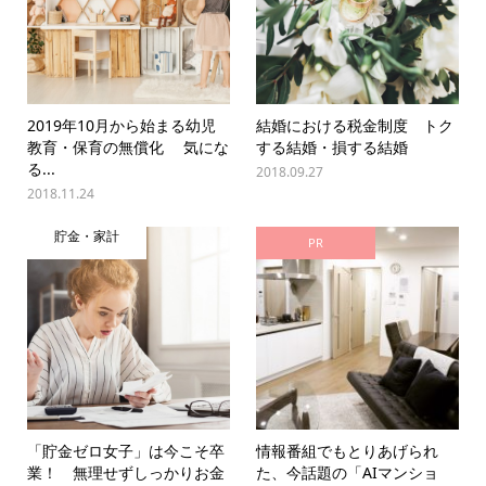
2019年10月から始まる幼児
結婚における税金制度 トク
教育・保育の無償化 気にな
する結婚・損する結婚
る...
2018.09.27
2018.11.24
貯金・家計
PR
「貯金ゼロ女子」は今こそ卒
情報番組でもとりあげられ
業！ 無理せずしっかりお金
た、今話題の「AIマンショ