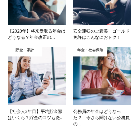
【2020年】将来受取る年金は
安全運転のご褒美 ゴールド
どうなる？年金改正の...
免許はこんなにおトク！
貯金・家計
年金・社会保険
【社会人3年目】平均貯金額
公務員の年金はどうなっ
はいくら？貯金のコツも徹...
た？ 今さら聞けない公務員
の...