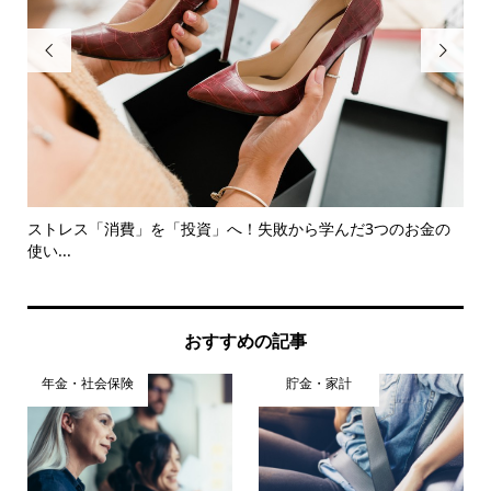


を紹
ストレス「消費」を「投資」へ！失敗から学んだ3つのお金の
日
使い...
う
おすすめの記事
年金・社会保険
貯金・家計