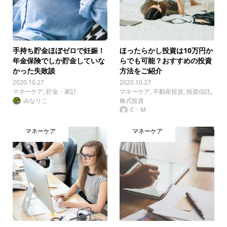
手持ち貯金ほぼゼロで妊娠！
ほったらかし投資は10万円か
年金保険でしか貯金していな
らでも可能？おすすめの投資
かった失敗談
方法をご紹介
2020.10.27
2020.10.27
マネーケア
,
貯金・家計
マネーケア
,
不動産投資
,
投資信託
,
みなりこ
株式投資
C・M
マネーケア
マネーケア