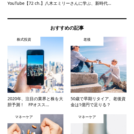
コツ
YouTube【72 ch.】八木エミリーさんに学ぶ、新時代...
確
おすすめの記事
株式投資
老後
2020年、注目の業界と株を大
50歳で早期リタイア、老後資
胆予測！ FPオスス...
金は1億円で足りる？
マネーケア
マネーケア