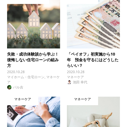
失敗・成功体験談から学ぶ！
「ペイオフ」初実施から10
後悔しない住宅ローンの組み
年 預金を守るにはどうした
方
らいい？
2020.10.28
2020.10.28
マイホーム・住宅ローン
,
マネーケ
マネーケア
ア
池田 幸代
パル吉
マネーケア
マネーケア