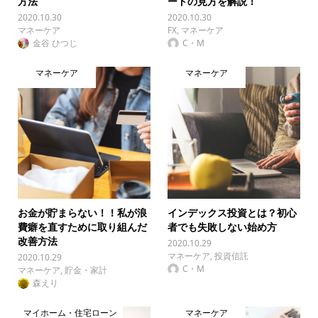
方法
ートの見方を解説！
2020.10.30
2020.10.30
マネーケア
FX
,
マネーケア
金谷 ひつじ
C・M
マネーケア
マネーケア
お金が貯まらない！！私が浪
インデックス投資とは？初心
費癖を直すために取り組んだ
者でも失敗しない始め方
改善方法
2020.10.29
マネーケア
,
投資信託
2020.10.29
C・M
マネーケア
,
貯金・家計
森えり
マイホーム・住宅ローン
マネーケア