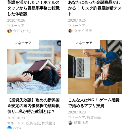
英語を活かしたい！ホテルス
あなたに合った金融商品がわ
タッフから貿易系事務に転職
かる！ リスク許容度診断テス
した体験談
ト
2020.10.26
2020.10.26
マネーケア
マネーケア
金谷 ひつじ
タケイ 啓子
マネーケア
マネーケア
【投資失敗談】攻めの新興国
こんな人はNG！ ゲーム感覚
＆安定の国内優良株で結局損
で始めるアプリ投資
切り…私が得た教訓とは？
2020.10.23
マネーケア
,
投資商品
2020.10.23
頼藤 太希
マネーケア
,
投資信託
,
株式投資
nobii