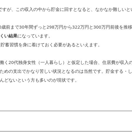
うですが、この収入の中から貯金に回すとなると、なかなか難しいと
歳前まで30年間ずっと298万円から322万円と300万円前後を推
くい結果
になっています。
ら貯蓄習慣を身に着けておく必要があるといえます。
働く20代独身女性（一人暮らし）と仮定した場合、住居費が収入
ための支出でかなり苦しい状況となるのは当然です。貯金する・
んどないという方も多いのが現状です。