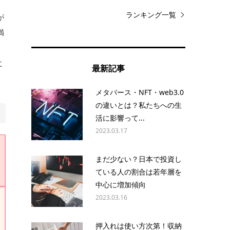
ランキング一覧
が
満
。
に
最新記事
メタバース・NFT・web3.0
の違いとは？私たちへの生
活に影響って...
2023.03.17
まだ少ない？日本で投資し
ている人の割合は若年層を
中心に増加傾向
2023.03.16
押入れは使い方次第！収納