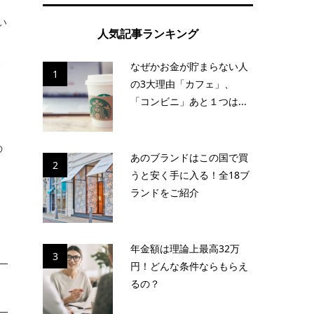
い
人気記事ランキング
移
なぜかお金が貯まらない人
1
の3大理由「カフェ」、
「コンビニ」あと１つは...
の
あのブランドはこの国で買
2
し
うと安く手に入る！全18ブ
ランドをご紹介
年金額は理論上最高32万
3
円！どんな条件ならもらえ
るの？